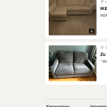
1
IKE
IKEA
4
1
Zu 
* Mo
Kleinanzeigen
Informati