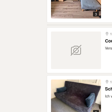
3
1
Co
Vers
1
Sch
Ich 