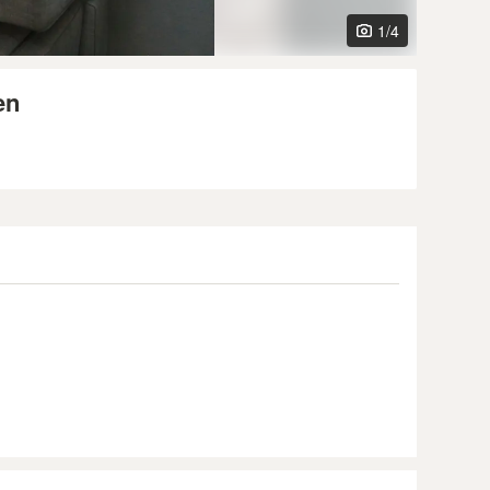
1
/4
en