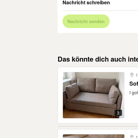
Nachricht schreiben
Nachricht senden
Das könnte dich auch int
1
Sof
I go
3
1