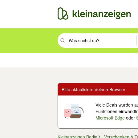
Suchbegriff eingeben. Eingabetaste drüc
Immobilien
Mode & Beauty
Auto, Rad & Boot
Haus & Garten
Jobs
Elek
Bitte aktualisiere deinen Browser
Viele Deals wurden au
Funktionen einwandfre
Microsoft Edge
oder
Kleinanzeigen Berlin
Verschenken & T