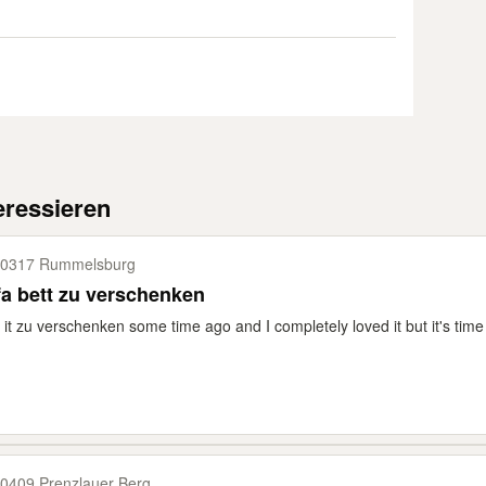
eressieren
0317 Rummelsburg
a bett zu verschenken
t it zu verschenken some time ago and I completely loved it but it's time to 
0409 Prenzlauer Berg