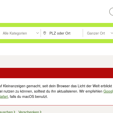
Alle Kategorien
Ganzer Ort
ken um zu suchen, oder Vorschläge mit den Pfeiltasten nach oben/unt
PLZ oder Ort eingeben. Eingabetaste drücke
Suche im Umkreis 
tronik
Familie, Kind & Baby
Haustiere
Freizeit, Hobby & Nachbarschaft
f Kleinanzeigen gemacht, seit dein Browser das Licht der Welt erblickt 
i nutzen zu können, solltest du ihn aktualisieren. Wir empfehlen
Goog
Safari
, falls du macOS benutzt.
auschen
Verschenken