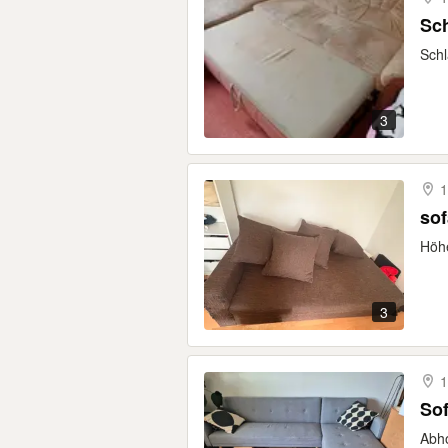
Sch
Schl
3
1
sof
Höhe
3
1
Sof
Abho