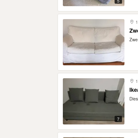
5
1
Zwe
Zwei
1
Ike
Dies
7