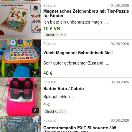
Fuldatal
04.08.2026
Magnetisches Zeichenbrett mit Tier-Puzzle
für Kinder
Ich biete ein unbenutztes magn
...
10 € VB
Direkt kaufen
Fuldatal
04.08.2026
Vtech Magischer Schreibtisch 3in1
Sehr guter gebrauchter Zustand
...
16
40 €
Fuldatal
04.08.2026
Barbie Auto / Cabrio
Spiegel fehlen
...
4 €
3
Direkt kaufen
Fuldatal
03.08.2026
Gartentrampolin EXIT Silhouette 305