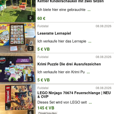
Kettler Kinderschaukel mit zwei Sitzen
Ich biete hier eine gebrauchte
...
2
60 €
Fuldatal
08.08.2026
Leseratte Lernspiel
Ich verkaufe hier das Lernspie
...
3
5 € VB
Fuldatal
08.08.2026
Krimi Puzzle Die drei Ausrufezeichen
Ich verkaufe hier ein Krimi Pu
...
3
5 € VB
Fuldatal
08.08.2026
LEGO Ninjago 70674 Feuerschlange | NEU
& OVP
Dieses Set wird von LEGO seit
...
145 € VB
6
Direkt kaufen