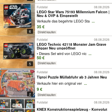
Fuldatal
08.08.2026
LEGO Star Wars 75193 Millennium Falcon |
Neu & OVP & Eingestellt
Verkaufe das begehrte LEGO Sta
...
35 €
6
Direkt kaufen
Fuldatal
08.08.2026
LEGO Technic 42118 Monster Jam Grave
Digger Neu ungeöffnet
• Dieses Set wird von LEGO nic
...
50 €
Direkt kaufen
5
Fuldatal
08.08.2026
Tiptoi Puzzle Müllabfuhr ab 3 Jahren Neu
Verkaufe hier ein original ver
...
9 €
2
Direkt kaufen
Fuldatal
08.08.2026
KNEX Konstruktionsspielzeug - Konvolut