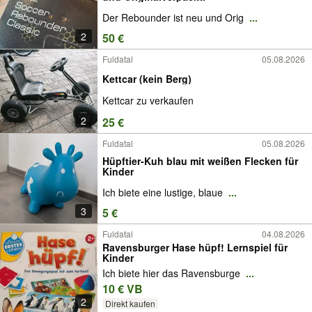
Der Rebounder ist neu und Orig
...
2
50 €
Fuldatal
05.08.2026
Kettcar (kein Berg)
Kettcar zu verkaufen
2
25 €
Fuldatal
05.08.2026
Hüpftier-Kuh blau mit weißen Flecken für
Kinder
Ich biete eine lustige, blaue
...
3
5 €
Fuldatal
04.08.2026
Ravensburger Hase hüpf! Lernspiel für
Kinder
Ich biete hier das Ravensburge
...
10 € VB
2
Direkt kaufen