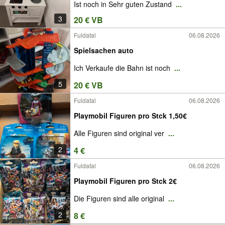
Ist noch in Sehr guten Zustand
...
3
20 € VB
Fuldatal
06.08.2026
Spielsachen auto
Ich Verkaufe die Bahn ist noch
...
5
20 € VB
Fuldatal
06.08.2026
Playmobil Figuren pro Stck 1,50€
Alle Figuren sind original ver
...
2
4 €
Fuldatal
06.08.2026
Playmobil Figuren pro Stck 2€
Die Figuren sind alle original
...
2
8 €