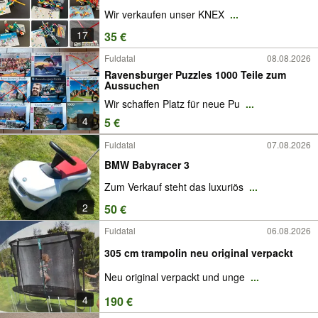
Wir verkaufen unser KNEX
...
17
35 €
Fuldatal
08.08.2026
Ravensburger Puzzles 1000 Teile zum
Aussuchen
Wir schaffen Platz für neue Pu
...
4
5 €
Fuldatal
07.08.2026
BMW Babyracer 3
Zum Verkauf steht das luxuriös
...
2
50 €
Fuldatal
06.08.2026
305 cm trampolin neu original verpackt
Neu original verpackt und unge
...
4
190 €