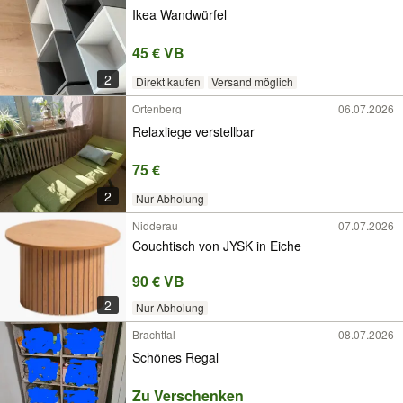
Ikea Wandwürfel
45 € VB
2
Direkt kaufen
Versand möglich
Ortenberg
06.07.2026
Relaxliege verstellbar
75 €
2
Nur Abholung
Nidderau
07.07.2026
Couchtisch von JYSK in Eiche
90 € VB
2
Nur Abholung
Brachttal
08.07.2026
Schönes Regal
Zu Verschenken