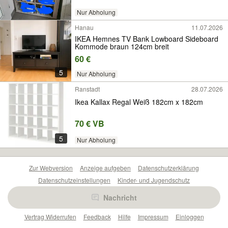
Nur Abholung
Hanau
11.07.2026
IKEA Hemnes TV Bank Lowboard Sideboard
Kommode braun 124cm breit
60 €
5
Nur Abholung
Ranstadt
28.07.2026
Ikea Kallax Regal Weiß 182cm x 182cm
70 € VB
5
Nur Abholung
Zur Webversion
Anzeige aufgeben
Datenschutzerklärung
Datenschutzeinstellungen
Kinder- und Jugendschutz
Barrierefreiheitserklärung
Sicherheitslücken melden
Nachricht
Nutzungsbedingungen
Beliebte Suchen
Anzeigen Übersicht
Vertrag Widerrufen
Feedback
Hilfe
Impressum
Einloggen