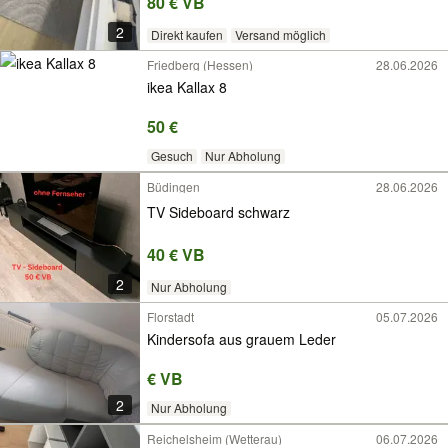
80 € VB
2
Direkt kaufen
Versand möglich
Friedberg (Hessen)
28.06.2026
ikea Kallax 8
50 €
Gesuch
Nur Abholung
Büdingen
28.06.2026
TV Sideboard schwarz
40 € VB
2
Nur Abholung
Florstadt
05.07.2026
Kindersofa aus grauem Leder
€ VB
2
Nur Abholung
Reichelsheim (Wetterau)
06.07.2026