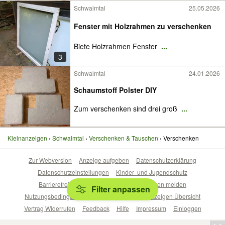
Schwalmtal
25.05.2026
Fenster mit Holzrahmen zu verschenken
Biete Holzrahmen Fenster
...
3
Schwalmtal
24.01.2026
Schaumstoff Polster DIY
Zum verschenken sind drei groß
...
Kleinanzeigen
Schwalmtal
Verschenken & Tauschen
Verschenken
Zur Webversion
Anzeige aufgeben
Datenschutzerklärung
Datenschutzeinstellungen
Kinder- und Jugendschutz
Barrierefreiheitserklärung
Sicherheitslücken melden
Filter anpassen
Nutzungsbedingungen
Beliebte Suchen
Anzeigen Übersicht
Vertrag Widerrufen
Feedback
Hilfe
Impressum
Einloggen