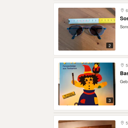
6
Son
Sonn
2
5
Bas
Gebr
3
5