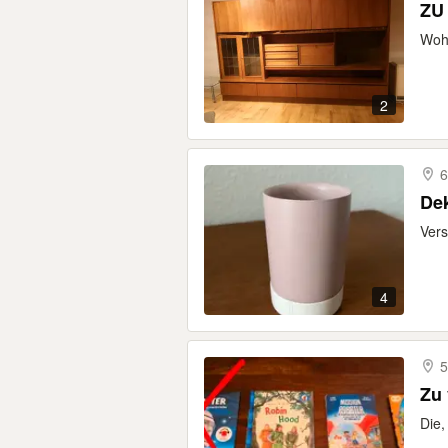
Wohn
2
6
Dek
Vers
4
5
Zu
Die,