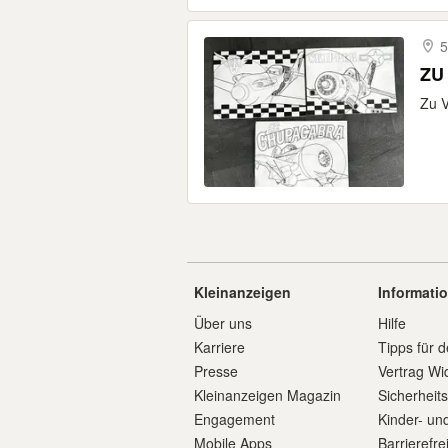
5
ZU
Zu 
Kleinanzeigen
Informati
Über uns
Hilfe
Karriere
Tipps für d
Presse
Vertrag Wi
Kleinanzeigen Magazin
Sicherheit
Engagement
Kinder- un
Mobile Apps
Barrierefre