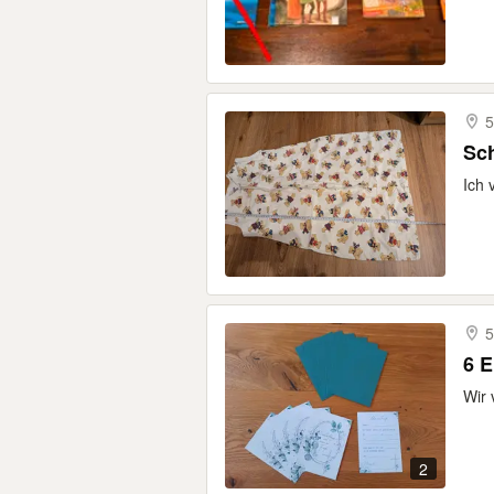
5
Sc
Ich 
5
6 E
Wir 
2