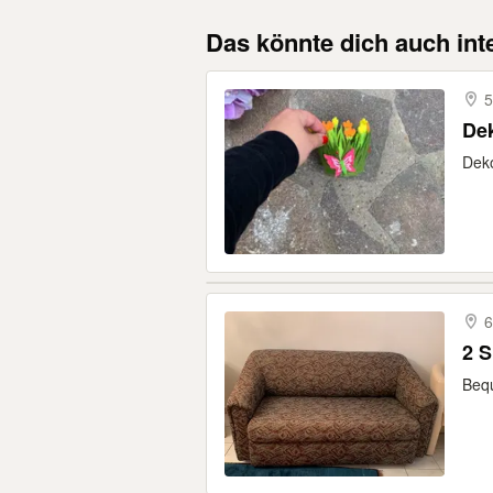
Das könnte dich auch int
5
Dek
Deko
6
2 S
Bequ