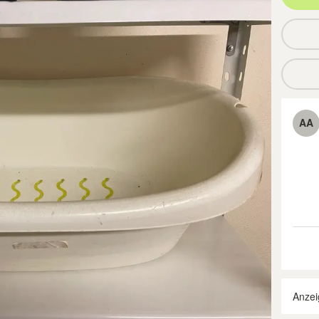
AA
Anzei