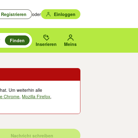
Registrieren
oder
Einloggen
Finden
en durchsuchen und mit Eingabetaste auswählen.
n um zu suchen, oder Vorschläge mit den Pfeiltasten nach oben/unten
des gewählten Orts oder PLZ.
Inserieren
Meins
hat. Um weiterhin alle
le Chrome
,
Mozilla Firefox
,
Nachricht schreiben