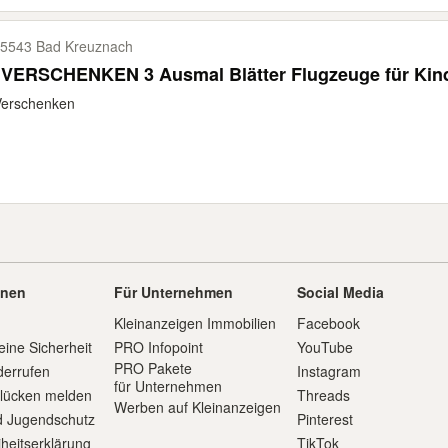
5543 Bad Kreuznach
 VERSCHENKEN 3 Ausmal Blätter Flugzeuge für Kin
Verschenken
onen
Für Unternehmen
Social Media
Kleinanzeigen Immobilien
Facebook
eine Sicherheit
PRO Infopoint
YouTube
PRO Pakete
derrufen
Instagram
für Unternehmen
slücken melden
Threads
Werben auf Kleinanzeigen
d Jugendschutz
Pinterest
iheitserklärung
TikTok