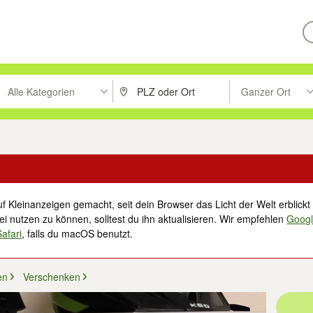
Alle Kategorien
Ganzer Ort
ken um zu suchen, oder Vorschläge mit den Pfeiltasten nach oben/unt
PLZ oder Ort eingeben. Eingabetaste drücke
Suche im Umkreis 
f Kleinanzeigen gemacht, seit dein Browser das Licht der Welt erblickt 
i nutzen zu können, solltest du ihn aktualisieren. Wir empfehlen
Goog
Safari
, falls du macOS benutzt.
en
Verschenken