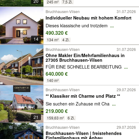
20
245 m²
7,5 Zi.
Bruchhausen-Vilsen
31.07.2026
Individueller Neubau mit hohem Komfort
Dieses klassische und trotzdem
...
490.320 €
14
134 m²
4 Zi.
Bruchhausen-Vilsen
31.07.2026
Ohne Makler Ein/Mehrfamilienhaus in
27305 Bruchhausen-Vilsen
FÜR EINE SCHNELLE BEARBEITUNG
...
640.000 €
140 m²
Bruchhausen-Vilsen
29.07.2026
** Klassiker mit Charme und Platz **
Sie suchen ein Zuhause mit Cha
...
219.000 €
21
159,63 m²
6 Zi.
Bruchhausen-Vilsen
29.07.2026
Bruchhausen-Vilsen | freistehendes
Einfamilienhaus mit Anbau