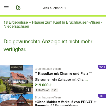
Start
18 Ergebnisse –
Häuser zum Kauf in Bruchhausen-Vilsen -
Niedersachsen
Merkliste
Die gewünschte Anzeige ist nicht mehr
Nachrichten
verfügbar.
Anzeige aufgeben
Bruchhausen-Vilsen
** Klassiker mit Charme und Platz **
Sie suchen ein Zuhause mit Cha
...
219.000 €
21
159,63 m²
6 Zi.
Bruchhausen-Vilsen
‼️Ohne Makler ‼️ Verkauf von PRIVAT ❗️‼️
Bauernhof / Fachwerkhaus