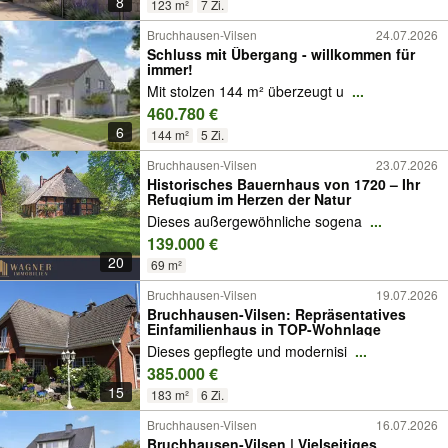
8
123 m²
7 Zi.
Bruchhausen-Vilsen
24.07.2026
Schluss mit Übergang - willkommen für
immer!
Mit stolzen 144 m² überzeugt u
...
460.780 €
6
144 m²
5 Zi.
Bruchhausen-Vilsen
23.07.2026
Historisches Bauernhaus von 1720 – Ihr
Refugium im Herzen der Natur
Dieses außergewöhnliche sogena
...
139.000 €
20
69 m²
Bruchhausen-Vilsen
19.07.2026
Bruchhausen-Vilsen: Repräsentatives
Einfamilienhaus in TOP-Wohnlage
Dieses gepflegte und modernisi
...
385.000 €
15
183 m²
6 Zi.
Bruchhausen-Vilsen
16.07.2026
Bruchhausen-Vilsen | Vielseitiges