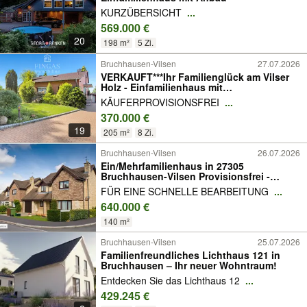
KURZÜBERSICHT
...
569.000 €
20
198 m²
5 Zi.
Bruchhausen-Vilsen
27.07.2026
VERKAUFT***Ihr Familienglück am Vilser
Holz - Einfamilienhaus mit
Einliegerwohnung***
KÄUFERPROVISIONSFREI
...
370.000 €
19
205 m²
8 Zi.
Bruchhausen-Vilsen
26.07.2026
Ein/Mehrfamilienhaus in 27305
Bruchhausen-Vilsen Provisionsfrei -
schnell sein!
FÜR EINE SCHNELLE BEARBEITUNG
...
640.000 €
140 m²
Bruchhausen-Vilsen
25.07.2026
Familienfreundliches Lichthaus 121 in
Bruchhausen – Ihr neuer Wohntraum!
Entdecken Sie das Lichthaus 12
...
429.245 €