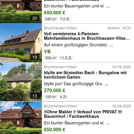
Ein bunter Bauerngarten und ei
...
650.000 €
20
245 m²
7,5 Zi.
Bruchhausen-Vilsen
Gestern, 16:30
Voll vermietetes 4-Parteien-
Mehrfamilienhaus in Bruchhausen-Vilsen
mit zusätzlicher Ausbaureserve
Auf einem großzügigen Grundstü
...
VB
19
350 m²
11,5 Zi.
Bruchhausen-Vilsen
03.08.2026
Idylle am Süstedter Bach - Bungalow mit
herrlichem Garten
Idylle pur! Das großzügige Gru
...
270.000 €
13
100 m²
4 Zi.
Bruchhausen-Vilsen
02.08.2026
‼️Ohne Makler ‼️ Verkauf von PRIVAT ❗️‼️
Bauernhof / Fachwerkhaus
Ein bunter Bauerngarten und ei
...
650.000 €