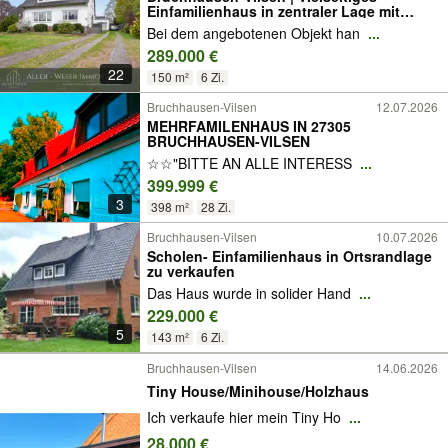
Einfamilienhaus in zentraler Lage mit
Garten und Garage
Bei dem angebotenen Objekt han
...
289.000 €
22
150 m²
6 Zi.
Bruchhausen-Vilsen
12.07.2026
MEHRFAMILENHAUS IN 27305
BRUCHHAUSEN-VILSEN
☆☆"BITTE AN ALLE INTERESS
...
399.999 €
3
398 m²
28 Zi.
Bruchhausen-Vilsen
10.07.2026
Scholen- Einfamilienhaus in Ortsrandlage
zu verkaufen
Das Haus wurde in solider Hand
...
229.000 €
5
143 m²
6 Zi.
Bruchhausen-Vilsen
14.06.2026
Tiny House/Minihouse/Holzhaus
Ich verkaufe hier mein Tiny Ho
...
28.000 €