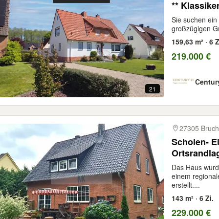
** Klassike
Sie suchen ei
großzügigen Gru
159,63 m² · 6 Z
219.000 €
Centur
21
27305 Bruch
Scholen- Einfamilienhaus in
Ortsrandla
Das Haus wurde
einem regional
erstellt....
143 m² · 6 Zi.
229.000 €