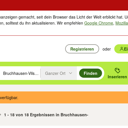
nanzeigen gemacht, seit dein Browser das Licht der Welt erblickt hat. U
n, solltest du ihn aktualisieren. Wir empfehlen
Google Chrome
,
Mozilla
Registrieren
oder
E
Ganzer Ort
Finden
hläge mit den Pfeiltasten nach oben/unten durchsuchen und mit Einga
 oder Ort eingeben. Eingabetaste drücken um zu suchen, oder Vorschl
Inserieren
Suche im Umkreis des gewählten Orts oder PLZ
verfügbar.
1 - 18 von 18 Ergebnissen in Bruchhausen-