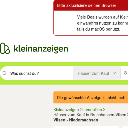
Bitte aktualisiere deinen Browser
Viele Deals wurden auf Klei
einwandfrei nutzen zu könne
falls du macOS benutzt.
Häuser zum Kauf
Suchbegriff eingeben. Eingabetaste drücken um zu suchen, oder Vorsc
PLZ
Die gewünschte Anzeige ist nicht mehr 
Kleinanzeigen
Immobilien
Häuser zum Kauf in Bruchhausen-Vilsen
Vilsen - Niedersachsen