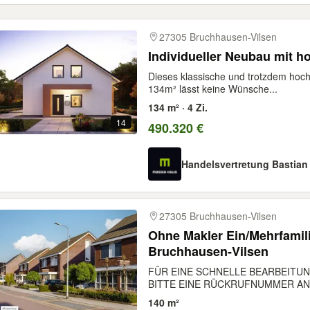
27305 Bruchhausen-Vilsen
Individueller Neubau mit 
Dieses klassische und trotzdem hoc
134m² lässt keine Wünsche...
134 m² · 4 Zi.
14
490.320 €
Handelsvertretung Bastian
27305 Bruchhausen-Vilsen
Ohne Makler Ein/Mehrfamilienhaus in 27305
Bruchhausen-Vilsen
FÜR EINE SCHNELLE BEARBEITUN
BITTE EINE RÜCKRUFNUMMER AN.
140 m²