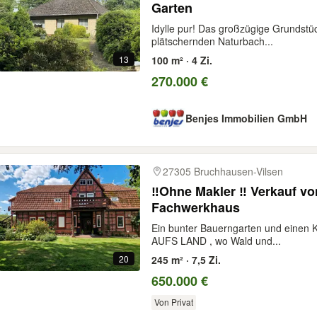
Garten
Idylle pur! Das großzügige Grundstüc
plätschernden Naturbach...
13
100 m² · 4 Zi.
270.000 €
Benjes Immobilien GmbH
27305 Bruchhausen-Vilsen
‼️Ohne Makler ‼️ Verkauf vo
Fachwerkhaus
Ein bunter Bauerngarten und einen Ke
AUFS LAND , wo Wald und...
20
245 m² · 7,5 Zi.
650.000 €
Von Privat