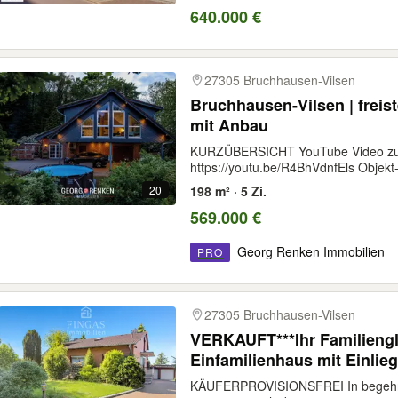
640.000 €
27305 Bruchhausen-Vilsen
Bruchhausen-Vilsen | freis
mit Anbau
KURZÜBERSICHT YouTube Video zur
https://youtu.be/R4BhVdnfEls Objekt-
20
198 m² · 5 Zi.
569.000 €
Georg Renken Immobilien
PRO
27305 Bruchhausen-Vilsen
VERKAUFT***Ihr Familiengl
Einfamilienhaus mit Einli
KÄUFERPROVISIONSFREI In begehrte