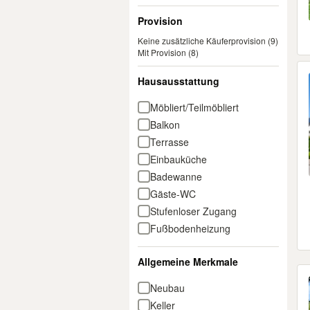
Provision
Keine zusätzliche Käuferprovision
(9)
Mit Provision
(8)
Hausausstattung
Möbliert/Teilmöbliert
Balkon
Terrasse
Einbauküche
Badewanne
Gäste-WC
Stufenloser Zugang
Fußbodenheizung
Allgemeine Merkmale
Neubau
Keller