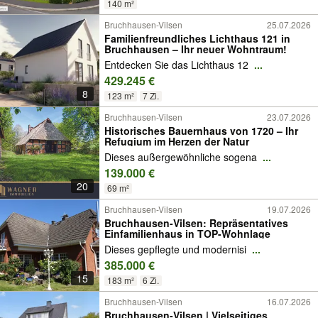
140 m²
Bruchhausen-Vilsen
25.07.2026
Familienfreundliches Lichthaus 121 in
Bruchhausen – Ihr neuer Wohntraum!
Entdecken Sie das Lichthaus 12
...
429.245 €
8
123 m²
7 Zi.
Bruchhausen-Vilsen
23.07.2026
Historisches Bauernhaus von 1720 – Ihr
Refugium im Herzen der Natur
Dieses außergewöhnliche sogena
...
139.000 €
20
69 m²
Bruchhausen-Vilsen
19.07.2026
Bruchhausen-Vilsen: Repräsentatives
Einfamilienhaus in TOP-Wohnlage
Dieses gepflegte und modernisi
...
385.000 €
15
183 m²
6 Zi.
Bruchhausen-Vilsen
16.07.2026
Bruchhausen-Vilsen | Vielseitiges