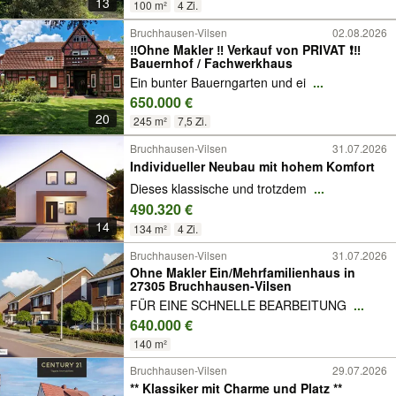
13
100 m²
4 Zi.
Bruchhausen-Vilsen
02.08.2026
‼️Ohne Makler ‼️ Verkauf von PRIVAT ❗️‼️
Bauernhof / Fachwerkhaus
Ein bunter Bauerngarten und ei
...
650.000 €
20
245 m²
7,5 Zi.
Bruchhausen-Vilsen
31.07.2026
Individueller Neubau mit hohem Komfort
Dieses klassische und trotzdem
...
490.320 €
14
134 m²
4 Zi.
Bruchhausen-Vilsen
31.07.2026
Ohne Makler Ein/Mehrfamilienhaus in
27305 Bruchhausen-Vilsen
FÜR EINE SCHNELLE BEARBEITUNG
...
640.000 €
140 m²
Bruchhausen-Vilsen
29.07.2026
** Klassiker mit Charme und Platz **