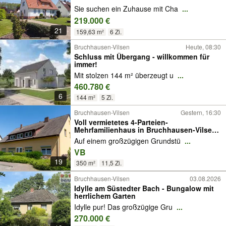
Sie suchen ein Zuhause mit Cha
...
219.000 €
21
159,63 m²
6 Zi.
Bruchhausen-Vilsen
Heute, 08:30
Schluss mit Übergang - willkommen für
immer!
Mit stolzen 144 m² überzeugt u
...
460.780 €
6
144 m²
5 Zi.
Bruchhausen-Vilsen
Gestern, 16:30
Voll vermietetes 4-Parteien-
Mehrfamilienhaus in Bruchhausen-Vilsen
mit zusätzlicher Ausbaureserve
Auf einem großzügigen Grundstü
...
VB
19
350 m²
11,5 Zi.
Bruchhausen-Vilsen
03.08.2026
Idylle am Süstedter Bach - Bungalow mit
herrlichem Garten
Idylle pur! Das großzügige Gru
...
270.000 €