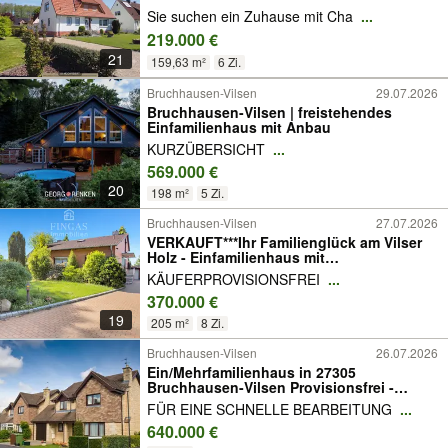
Sie suchen ein Zuhause mit Cha
...
219.000 €
21
159,63 m²
6 Zi.
Bruchhausen-Vilsen
29.07.2026
Bruchhausen-Vilsen | freistehendes
Einfamilienhaus mit Anbau
KURZÜBERSICHT
...
569.000 €
20
198 m²
5 Zi.
Bruchhausen-Vilsen
27.07.2026
VERKAUFT***Ihr Familienglück am Vilser
Holz - Einfamilienhaus mit
Einliegerwohnung***
KÄUFERPROVISIONSFREI
...
370.000 €
19
205 m²
8 Zi.
Bruchhausen-Vilsen
26.07.2026
Ein/Mehrfamilienhaus in 27305
Bruchhausen-Vilsen Provisionsfrei -
schnell sein!
FÜR EINE SCHNELLE BEARBEITUNG
...
640.000 €