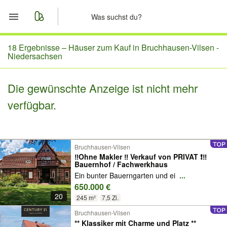
Start
18 Ergebnisse –
Häuser zum Kauf in Bruchhausen-Vilsen -
Niedersachsen
Merkliste
Die gewünschte Anzeige ist nicht mehr
Nachrichten
verfügbar.
Anzeige aufgeben
Bruchhausen-Vilsen
‼️Ohne Makler ‼️ Verkauf von PRIVAT ❗️‼️
Bauernhof / Fachwerkhaus
Ein bunter Bauerngarten und ei
...
650.000 €
20
245 m²
7,5 Zi.
Bruchhausen-Vilsen
** Klassiker mit Charme und Platz **