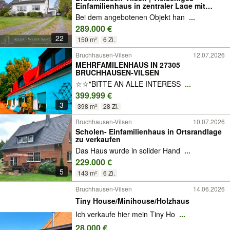
Einfamilienhaus in zentraler Lage mit
Garten und Garage
Bei dem angebotenen Objekt han
...
289.000 €
22
150 m²
6 Zi.
Bruchhausen-Vilsen
12.07.2026
MEHRFAMILENHAUS IN 27305
BRUCHHAUSEN-VILSEN
☆☆"BITTE AN ALLE INTERESS
...
399.999 €
3
398 m²
28 Zi.
Bruchhausen-Vilsen
10.07.2026
Scholen- Einfamilienhaus in Ortsrandlage
zu verkaufen
Das Haus wurde in solider Hand
...
229.000 €
5
143 m²
6 Zi.
Bruchhausen-Vilsen
14.06.2026
Tiny House/Minihouse/Holzhaus
Ich verkaufe hier mein Tiny Ho
...
28.000 €