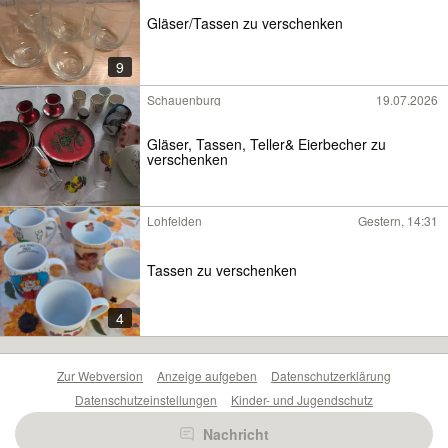
Gläser/Tassen zu verschenken
9
Schauenburg
19.07.2026
Gläser, Tassen, Teller& Eierbecher zu
verschenken
Lohfelden
Gestern, 14:31
Tassen zu verschenken
4
Zur Webversion
Anzeige aufgeben
Datenschutzerklärung
Datenschutzeinstellungen
Kinder- und Jugendschutz
Barrierefreiheitserklärung
Sicherheitslücken melden
Nachricht
Nutzungsbedingungen
Beliebte Suchen
Anzeigen Übersicht