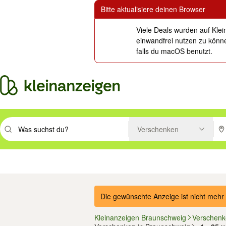
Bitte aktualisiere deinen Browser
Viele Deals wurden auf Klei
einwandfrei nutzen zu könne
falls du macOS benutzt.
Verschenken
Suchbegriff eingeben. Eingabetaste drücken um zu suchen, oder Vorsc
PLZ
Immobilien
Mode & Beauty
Auto, Rad & Boot
Haus & Garten
Jobs
Elektron
Die gewünschte Anzeige ist nicht mehr 
Kleinanzeigen Braunschweig
Verschenk