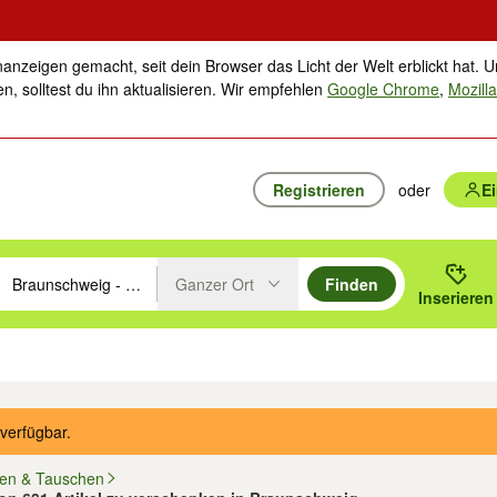
nanzeigen gemacht, seit dein Browser das Licht der Welt erblickt hat. U
n, solltest du ihn aktualisieren. Wir empfehlen
Google Chrome
,
Mozilla
Registrieren
oder
E
Ganzer Ort
Finden
hläge mit den Pfeiltasten nach oben/unten durchsuchen und mit Einga
 oder Ort eingeben. Eingabetaste drücken um zu suchen, oder Vorschl
Inserieren
Suche im Umkreis des gewählten Orts oder PLZ
ik
Familie, Kind & Baby
Haustiere
Freizeit, Hobby & Nachbarschaft
Musik
verfügbar.
en & Tauschen