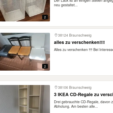
Der Lack ist an einigen Stellen angeg
neu gestaltet...
2
38124 Braunschweig
alles zu verschenken‼️‼️
Alles zu verschenken ‼️‼️ Bei Interes
2
38106 Braunschweig
3 IKEA CD-Regale zu vers
Drei gebrauchte CD-Regale, davon zwe
Abholung. Am besten alle...