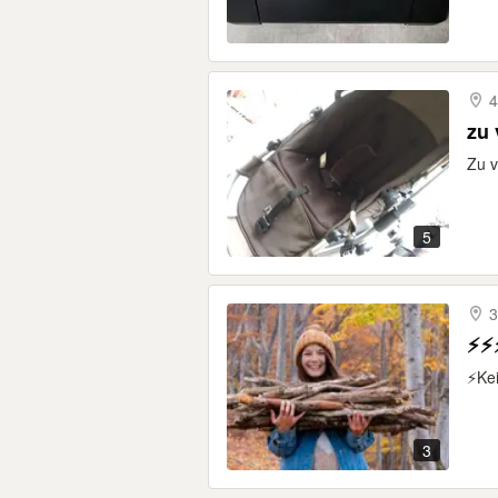
4
zu
Zu v
5
3
⚡⚡
⚡Kei
3