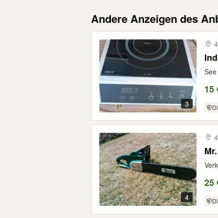
Andere Anzeigen des Anb
4
Ind
See 
15 
3
Di
4
Mr.
Verk
25 
4
Di