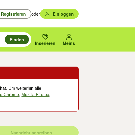
Registrieren
oder
Einloggen
Finden
en durchsuchen und mit Eingabetaste auswählen.
n um zu suchen, oder Vorschläge mit den Pfeiltasten nach oben/unten
des gewählten Orts oder PLZ.
Inserieren
Meins
hat. Um weiterhin alle
le Chrome
,
Mozilla Firefox
,
Nachricht schreiben