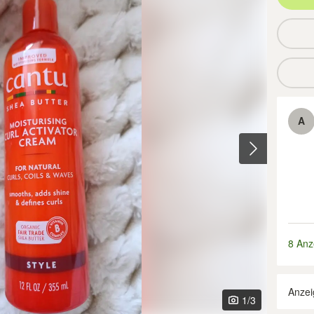
A
8 Anz
Anzei
1
/3