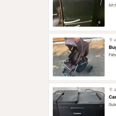
Ich 
6
4
Bu
Fähr
4
Can
Gute