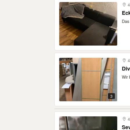
4
Eck
Das 
4
Div
Wir 
3
4
Sev