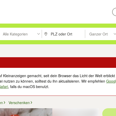
Alle Kategorien
Ganzer Ort
ken um zu suchen, oder Vorschläge mit den Pfeiltasten nach oben/unt
PLZ oder Ort eingeben. Eingabetaste drücke
Suche im Umkreis 
f Kleinanzeigen gemacht, seit dein Browser das Licht der Welt erblickt 
i nutzen zu können, solltest du ihn aktualisieren. Wir empfehlen
Goog
Safari
, falls du macOS benutzt.
en
Verschenken