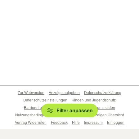
Zur Webversion
Anzeige aufgeben
Datenschutzerklärung
Datenschutzeinstellungen
Kinder- und Jugendschutz
Barrierefreiheitserklärung
Sicherheitslücken melden
Filter anpassen
Nutzungsbedingungen
Beliebte Suchen
Anzeigen Übersicht
Vertrag Widerrufen
Feedback
Hilfe
Impressum
Einloggen