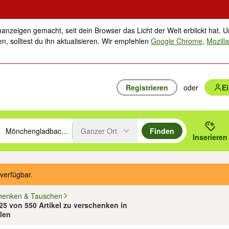
nanzeigen gemacht, seit dein Browser das Licht der Welt erblickt hat. U
n, solltest du ihn aktualisieren. Wir empfehlen
Google Chrome
,
Mozilla
Registrieren
oder
E
Ganzer Ort
Finden
hläge mit den Pfeiltasten nach oben/unten durchsuchen und mit Einga
 oder Ort eingeben. Eingabetaste drücken um zu suchen, oder Vorschl
Inserieren
Suche im Umkreis des gewählten Orts oder PLZ
verfügbar.
henken & Tauschen
 25 von 550 Artikel zu verschenken in
len