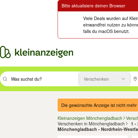
Bitte aktualisiere deinen Browser
Viele Deals wurden auf Klei
einwandfrei nutzen zu könne
falls du macOS benutzt.
Verschenken
Suchbegriff eingeben. Eingabetaste drücken um zu suchen, oder Vorsc
PLZ
Die gewünschte Anzeige ist nicht mehr 
Kleinanzeigen Mönchengladbach
Versc
Verschenken in Mönchengladbach
1 -
Mönchengladbach - Nordrhein-Westfa