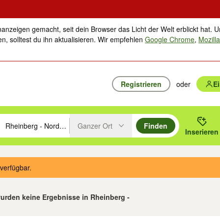
nanzeigen gemacht, seit dein Browser das Licht der Welt erblickt hat. U
n, solltest du ihn aktualisieren. Wir empfehlen
Google Chrome
,
Mozilla
Registrieren
oder
E
Ganzer Ort
Finden
hläge mit den Pfeiltasten nach oben/unten durchsuchen und mit Einga
 oder Ort eingeben. Eingabetaste drücken um zu suchen, oder Vorschl
Inserieren
Suche im Umkreis des gewählten Orts oder PLZ
verfügbar.
urden keine Ergebnisse in Rheinberg -