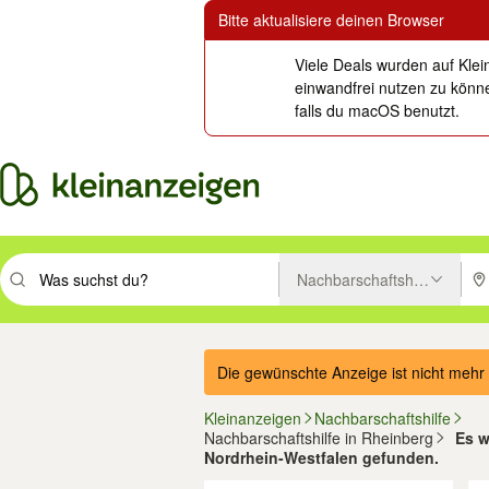
Bitte aktualisiere deinen Browser
Viele Deals wurden auf Klei
einwandfrei nutzen zu könne
falls du macOS benutzt.
Nachbarschaftshilfe
Suchbegriff eingeben. Eingabetaste drücken um zu suchen, oder Vorsc
PLZ
Die gewünschte Anzeige ist nicht mehr 
Kleinanzeigen
Nachbarschaftshilfe
Nachbarschaftshilfe in Rheinberg
Es w
Nordrhein-Westfalen gefunden.