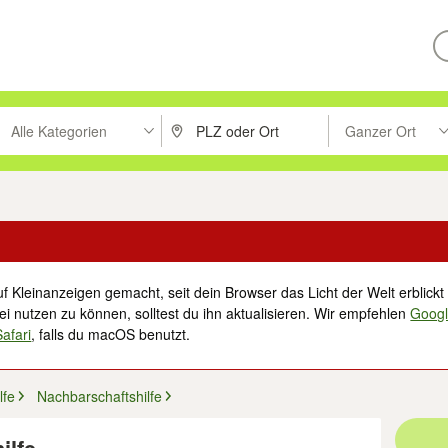
Alle Kategorien
Ganzer Ort
ken um zu suchen, oder Vorschläge mit den Pfeiltasten nach oben/unt
PLZ oder Ort eingeben. Eingabetaste drücke
Suche im Umkreis 
f Kleinanzeigen gemacht, seit dein Browser das Licht der Welt erblickt 
i nutzen zu können, solltest du ihn aktualisieren. Wir empfehlen
Goog
Safari
, falls du macOS benutzt.
lfe
Nachbarschaftshilfe