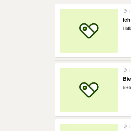
1
Ich
Hall
1
Bie
Biet
1