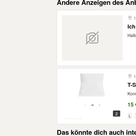
Andere Anzeigen des Anb
1
Ich
Hall
1
T-S
Komp
15 
2
L
Das könnte dich auch int