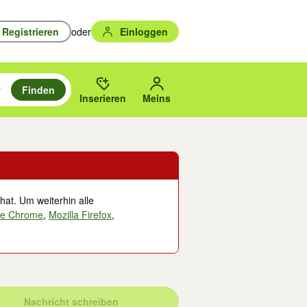
Registrieren
oder
Einloggen
Finden
en durchsuchen und mit Eingabetaste auswählen.
n um zu suchen, oder Vorschläge mit den Pfeiltasten nach oben/unten
des gewählten Orts oder PLZ.
Inserieren
Meins
hat. Um weiterhin alle
le Chrome
,
Mozilla Firefox
,
Nachricht schreiben