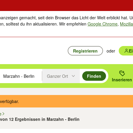
nanzeigen gemacht, seit dein Browser das Licht der Welt erblickt hat. U
n, solltest du ihn aktualisieren. Wir empfehlen
Google Chrome
,
Mozilla
Registrieren
oder
E
Ganzer Ort
Finden
hläge mit den Pfeiltasten nach oben/unten durchsuchen und mit Einga
 oder Ort eingeben. Eingabetaste drücken um zu suchen, oder Vorschl
Inserieren
Suche im Umkreis des gewählten Orts oder PLZ
verfügbar.
e
2 von 12 Ergebnissen in Marzahn - Berlin