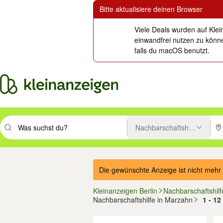
Bitte aktualisiere deinen Browser
Viele Deals wurden auf Klei
einwandfrei nutzen zu könne
falls du macOS benutzt.
Nachbarschaftshilfe
Suchbegriff eingeben. Eingabetaste drücken um zu suchen, oder Vorsc
PLZ
Die gewünschte Anzeige ist nicht mehr 
Kleinanzeigen Berlin
Nachbarschaftshilf
Nachbarschaftshilfe in Marzahn
1 - 1
Filter