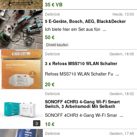
35 € VB
Delbrück
Heute, 13:03
5 E-Geräte, Bosch, AEG, Black&Decker
Ich biete hier ein Set aus fün
...
50 €
Direkt kaufen
Delbrück
Gestern, 18:06
3 x Refoss MSS710 WLAN Schalter
Refoss MSS710 WLAN Schalter Fu
...
20 €
Delbrück
Gestern, 18:02
SONOFF 4CHR3 4-Gang Wi-Fi Smart
Switch, 3 Arbeitsmodi Mit Selbsth
SONOFF 4CHR3 4-Gang Wi-Fi Smar
...
3
10 €
Delbrück
Gestern, 17:46