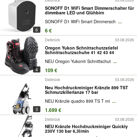
SONOFF D1 WiFi Smart Dimmerschalter für
dimmbare LED und Glühbirn
SONOFF D1 WiFi Smart Dimmersch
...
6
6 €
Delbrück
03.08.2026
Oregon Yukon Schnittschutzstiefel
Schnittschutzschuhe 41 42 43 44
NEU Oregon Yukon® Schnittschut
...
4
109 €
Delbrück
03.08.2026
Neu Hochdruckreiniger Kränzle 899 TST
Schmutzkillerlanze 17 bar
NEU Kränzle quadro 899 TS T mi
...
3
1.699 €
Delbrück
03.08.2026
NEU Kränzle Hochdruckreiniger Quickly
230V 130 bar 6,3l/min