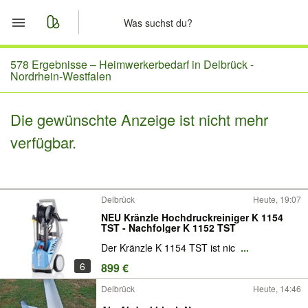
Start
578 Ergebnisse –
Heimwerkerbedarf in Delbrück -
Nordrhein-Westfalen
Merkliste
Die gewünschte Anzeige ist nicht mehr
Nachrichten
verfügbar.
Anzeige aufgeben
Delbrück
Heute, 19:07
NEU Kränzle Hochdruckreiniger K 1154
TST - Nachfolger K 1152 TST
Der Kränzle K 1154 TST ist nic
...
6
899 €
Delbrück
Heute, 14:46