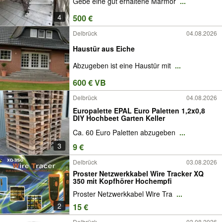
Gebe eine gut erhaltene Marmor
...
4
500 €
Delbrück
04.08.2026
Haustür aus Eiche
Abzugeben ist eine Haustür mit
...
600 € VB
Delbrück
04.08.2026
Europalette EPAL Euro Paletten 1,2x0,8
DIY Hochbeet Garten Keller
Ca. 60 Euro Paletten abzugeben
...
3
9 €
Delbrück
03.08.2026
Proster Netzwerkkabel Wire Tracker XQ
350 mit Kopfhörer Hochempfi
Proster Netzwerkkabel Wire Tra
...
2
15 €
Delbrück
03.08.2026