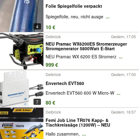
Folie Spiegelfolie verpackt
Spiegelfolie, neu, nicht ausge
...
4
10 €
Delbrück
Gestern, 17:05
NEU Pramac WX6200ES Stromerzeuger
Stromgenerator 5800Watt E-Start
NEU Pramac WX 6200 ES Stromerz
...
999 €
Delbrück
Gestern, 17:00
Envertech EVT560
Envertech EVT560 600 W Micro-W
...
7
80 €
Delbrück
Gestern, 16:57
Femi Job Line TR076 Kapp- &
Tischkreissäge (1200W) – NEU
Hallo zusammen,
...