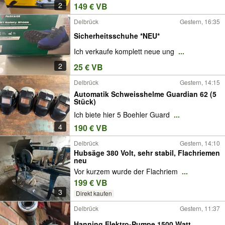
2
149 € VB
Delbrück
Gestern, 16:35
Sicherheitsschuhe *NEU*
Ich verkaufe komplett neue ung
...
2
25 € VB
Delbrück
Gestern, 14:15
Automatik Schweisshelme Guardian 62 (5
Stück)
Ich biete hier 5 Boehler Guard
...
4
190 € VB
Delbrück
Gestern, 14:10
Hubsäge 380 Volt, sehr stabil, Flachriemen
neu
Vor kurzem wurde der Flachriem
...
199 € VB
3
Direkt kaufen
Delbrück
Gestern, 11:37
Hanning Elektro-Pumpe 1500 Watt