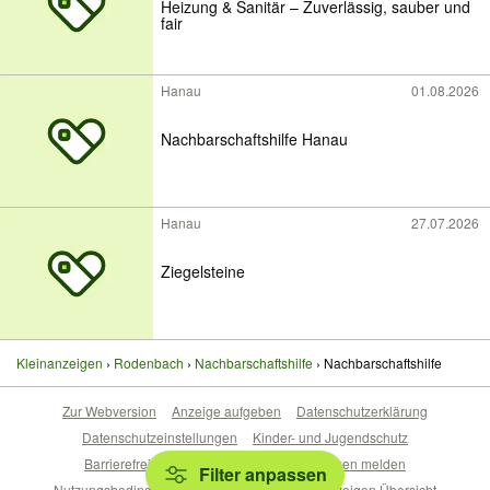
Heizung & Sanitär – Zuverlässig, sauber und
fair
Hanau
01.08.2026
Nachbarschaftshilfe Hanau
Hanau
27.07.2026
Ziegelsteine
Kleinanzeigen
Rodenbach
Nachbarschaftshilfe
Nachbarschaftshilfe
Zur Webversion
Anzeige aufgeben
Datenschutzerklärung
Datenschutzeinstellungen
Kinder- und Jugendschutz
Barrierefreiheitserklärung
Sicherheitslücken melden
Filter anpassen
Nutzungsbedingungen
Beliebte Suchen
Anzeigen Übersicht