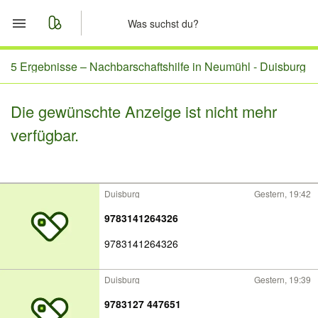
Start
5 Ergebnisse –
Nachbarschaftshilfe in Neumühl - Duisburg
Merkliste
Die gewünschte Anzeige ist nicht mehr
verfügbar.
Nachrichten
Anzeige aufgeben
Duisburg
Gestern, 19:42
9783141264326
9783141264326
Duisburg
Gestern, 19:39
9783127 447651