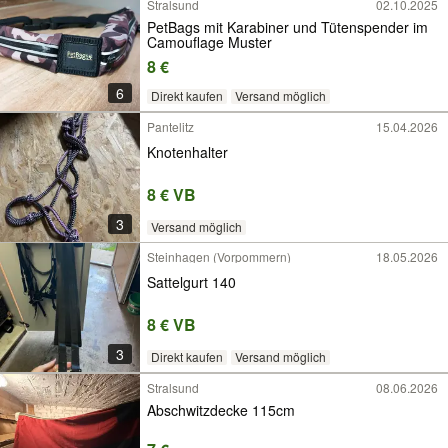
Stralsund
02.10.2025
PetBags mit Karabiner und Tütenspender im
Camouflage Muster
8 €
6
Direkt kaufen
Versand möglich
Pantelitz
15.04.2026
Knotenhalter
8 € VB
3
Versand möglich
Steinhagen (Vorpommern)
18.05.2026
Sattelgurt 140
8 € VB
3
Direkt kaufen
Versand möglich
Stralsund
08.06.2026
Abschwitzdecke 115cm