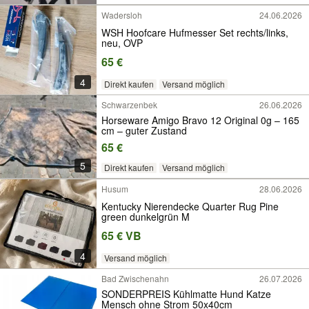
Wadersloh
24.06.2026
WSH Hoofcare Hufmesser Set rechts/links,
neu, OVP
65 €
4
Direkt kaufen
Versand möglich
Schwarzenbek
26.06.2026
Horseware Amigo Bravo 12 Original 0g – 165
cm – guter Zustand
65 €
5
Direkt kaufen
Versand möglich
Husum
28.06.2026
Kentucky Nierendecke Quarter Rug Pine
green dunkelgrün M
65 € VB
4
Versand möglich
Bad Zwischenahn
26.07.2026
SONDERPREIS Kühlmatte Hund Katze
Mensch ohne Strom 50x40cm