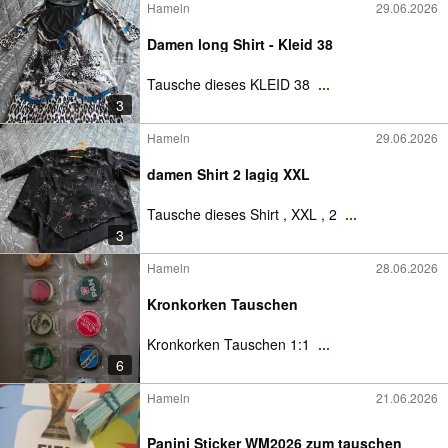
Hameln
29.06.2026
Damen long Shirt - Kleid 38
Tausche dieses KLEID 38
...
3
Hameln
29.06.2026
damen Shirt 2 lagig XXL
Tausche dieses Shirt , XXL , 2
...
3
Hameln
28.06.2026
Kronkorken Tauschen
Kronkorken Tauschen 1:1
...
6
Hameln
21.06.2026
Panini Sticker WM2026 zum tauschen