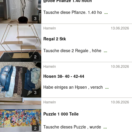
große Pflanze 1.40 hoch
Tausche diese Pflanze. 1.40 ho
...
3
Hameln
13.06.2026
Regal 2 Stk
Tausche diese 2 Regale , höhe
...
2
Hameln
10.06.2026
Hosen 38- 40 - 42-44
Habe einiges an Hpsen , versch
...
3
Hameln
10.06.2026
Puzzle 1 000 Teile
Tausche dieses Puzzle , wurde
...
2