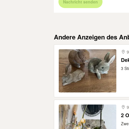
Nachricht senden
Andere Anzeigen des Anb
9
De
3 St
9
2 O
Zwei