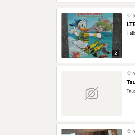
9
LTB
Hall
2
9
Tau
Taus
9