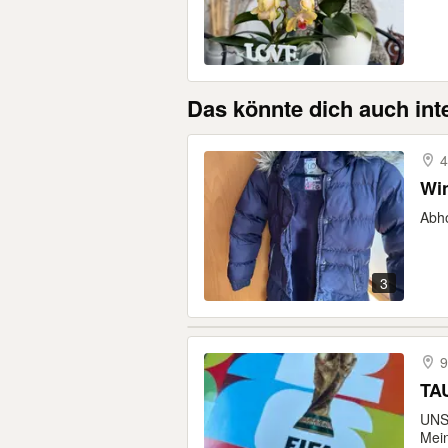
Das könnte dich auch int
4
Win
Abho
3
9
TA
UNS
Mein