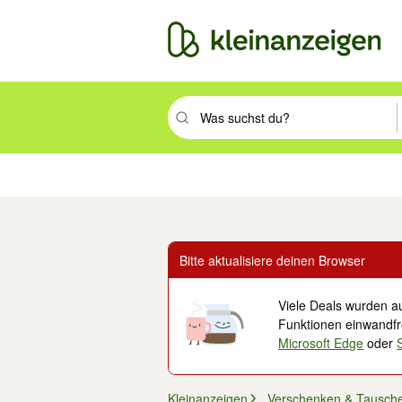
Suchbegriff eingeben. Eingabetaste drüc
Immobilien
Mode & Beauty
Auto, Rad & Boot
Haus & Garten
Jobs
Elek
Bitte aktualisiere deinen Browser
Viele Deals wurden au
Funktionen einwandfre
Microsoft Edge
oder
Kleinanzeigen
Verschenken & Tausch