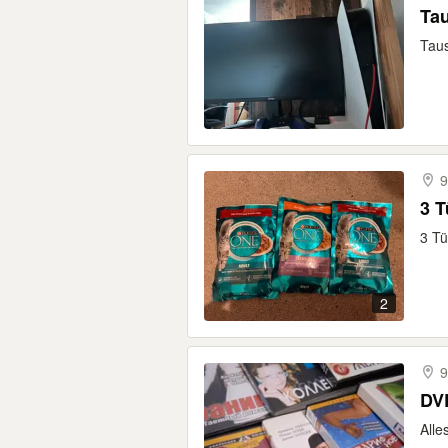
Tau
Taus
9
3 T
3 Tü
2
9
DVD
Alle