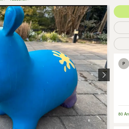
P
80 An