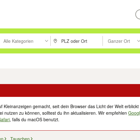
Alle Kategorien
Ganzer Ort
ken um zu suchen, oder Vorschläge mit den Pfeiltasten nach oben/unt
PLZ oder Ort eingeben. Eingabetaste drücke
Suche im Umkreis 
tronik
Familie, Kind & Baby
Haustiere
Freizeit, Hobby & Nachbarschaft
f Kleinanzeigen gemacht, seit dein Browser das Licht der Welt erblickt 
i nutzen zu können, solltest du ihn aktualisieren. Wir empfehlen
Goog
Safari
, falls du macOS benutzt.
en
Tauschen