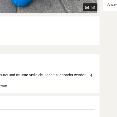
Anzei
1
/5
utzt und müsste vielleicht nochmal gebadet werden ::-)
ette