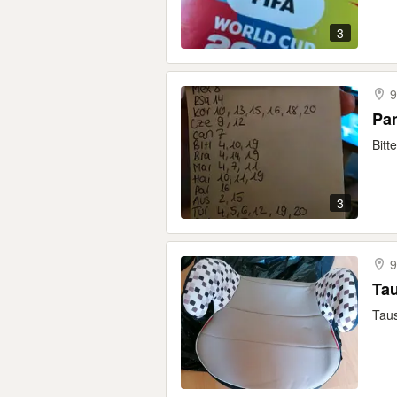
3
9
Pan
Bitt
3
9
Ta
Taus