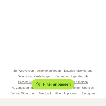
Zur Webversion
Anzeige aufgeben
Datenschutzerklärung
Datenschutzeinstellungen
Kinder- und Jugendschutz
Barrierefreiheitserklärung
Sicherheitslücken melden
Filter anpassen
Nutzungsbedingungen
Beliebte Suchen
Anzeigen Übersicht
Vertrag Widerrufen
Feedback
Hilfe
Impressum
Einloggen