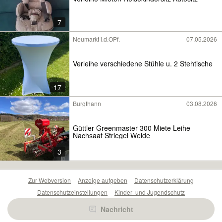
7
Neumarkt i.d.OPf.
07.05.2026
Verleihe verschiedene Stühle u. 2 Stehtische
17
Burgthann
03.08.2026
Güttler Greenmaster 300 Miete Leihe
Nachsaat Striegel Weide
3
Zur Webversion
Anzeige aufgeben
Datenschutzerklärung
Datenschutzeinstellungen
Kinder- und Jugendschutz
Barrierefreiheitserklärung
Sicherheitslücken melden
Nachricht
Nutzungsbedingungen
Beliebte Suchen
Anzeigen Übersicht