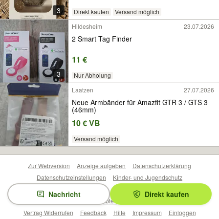
3
Direkt kaufen
Versand möglich
Hildesheim
23.07.2026
2 Smart Tag Finder
11 €
3
Nur Abholung
Laatzen
27.07.2026
Neue Armbänder für Amazfit GTR 3 / GTS 3
(46mm)
10 € VB
Versand möglich
Zur Webversion
Anzeige aufgeben
Datenschutzerklärung
Datenschutzeinstellungen
Kinder- und Jugendschutz
Barrierefreiheitserklärung
Sicherheitslücken melden
Nachricht
Direkt kaufen
Nutzungsbedingungen
Beliebte Suchen
Anzeigen Übersicht
Vertrag Widerrufen
Feedback
Hilfe
Impressum
Einloggen