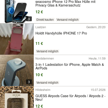
seacosmo iPhone 12 Pro Max Hülle mit
Privacy Glas & Kameraschutz
12 €
3
Direkt kaufen
Versand möglich
Laatzen
Gestern, 20:20
Holdit Handyhülle IPHONE 17 Pro
11 €
Versand möglich
Nordstemmen
Heute, 11:59
3-in-1 Ladestation für iPhone, Apple Watch &
AirPods
10 €
3
Versand möglich
Hildesheim
15.07.2026
GUESS Airpods Case für Airpods / Airpods 2 -
Neu!
12 €