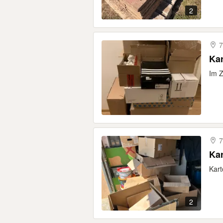
2
7
Ka
Im Z
7
Ka
Kart
2