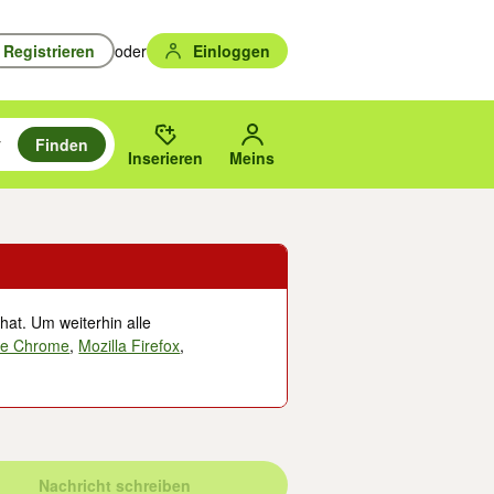
Registrieren
oder
Einloggen
Finden
en durchsuchen und mit Eingabetaste auswählen.
n um zu suchen, oder Vorschläge mit den Pfeiltasten nach oben/unten
des gewählten Orts oder PLZ.
Inserieren
Meins
hat. Um weiterhin alle
le Chrome
,
Mozilla Firefox
,
Nachricht schreiben