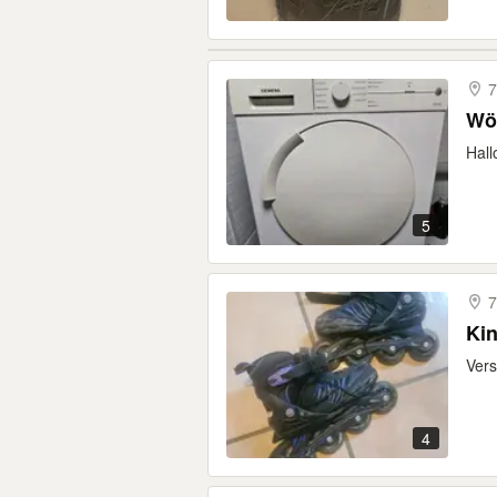
7
Wös
Hall
5
7
Kin
Vers
4