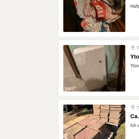
Haft
7
Yto
Yton
7
Ca.
Ich 