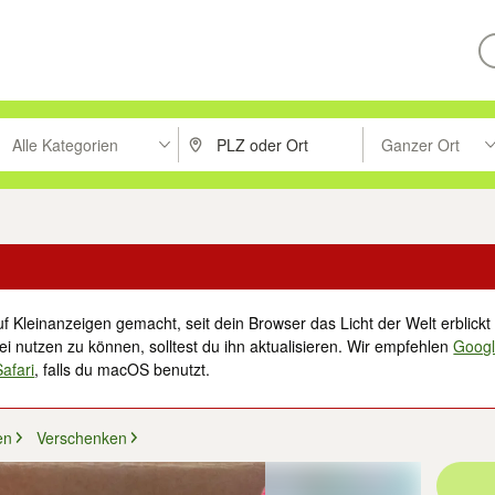
Alle Kategorien
Ganzer Ort
ken um zu suchen, oder Vorschläge mit den Pfeiltasten nach oben/unt
PLZ oder Ort eingeben. Eingabetaste drücke
Suche im Umkreis 
f Kleinanzeigen gemacht, seit dein Browser das Licht der Welt erblickt 
i nutzen zu können, solltest du ihn aktualisieren. Wir empfehlen
Goog
Safari
, falls du macOS benutzt.
en
Verschenken