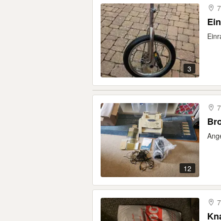
7
Ein
Einr
3
7
Bro
Ange
12
7
Kn