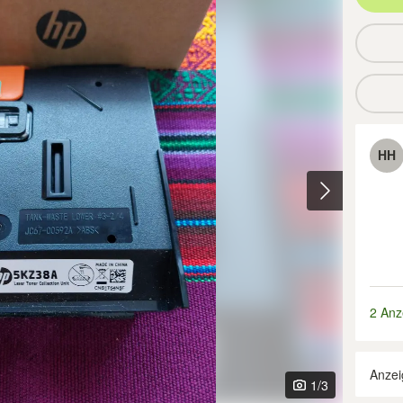
HH
2 Anz
Anzei
1
/3