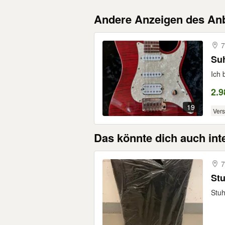
Andere Anzeigen des Anb
7
Suh
Ich 
2.9
19
Ver
Das könnte dich auch int
St
Stu