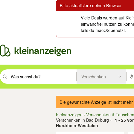
Bitte aktualisiere deinen Browser
Viele Deals wurden auf Klei
einwandfrei nutzen zu könne
falls du macOS benutzt.
Verschenken
Suchbegriff eingeben. Eingabetaste drücken um zu suchen, oder Vorsc
PLZ
Die gewünschte Anzeige ist nicht mehr 
Kleinanzeigen
Verschenken & Tausche
Verschenken in Bad Driburg
1 - 25 vo
Nordrhein-Westfalen