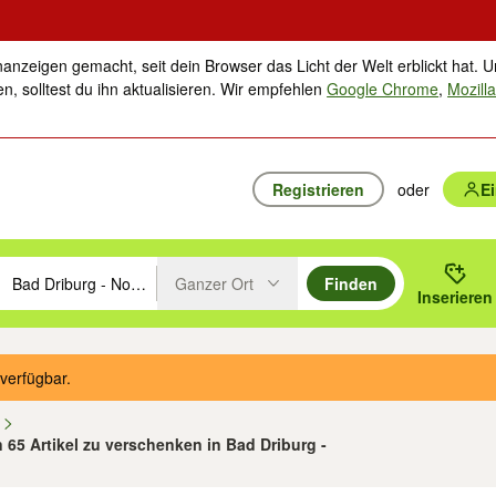
nanzeigen gemacht, seit dein Browser das Licht der Welt erblickt hat. U
n, solltest du ihn aktualisieren. Wir empfehlen
Google Chrome
,
Mozilla
Registrieren
oder
E
Ganzer Ort
Finden
hläge mit den Pfeiltasten nach oben/unten durchsuchen und mit Einga
 oder Ort eingeben. Eingabetaste drücken um zu suchen, oder Vorschl
Inserieren
Suche im Umkreis des gewählten Orts oder PLZ
verfügbar.
n
n 65 Artikel zu verschenken in Bad Driburg -