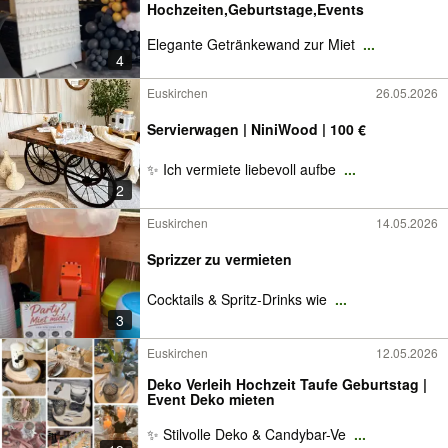
Hochzeiten,Geburtstage,Events
Elegante Getränkewand zur Miet
...
4
Euskirchen
26.05.2026
Servierwagen | NiniWood | 100 €
✨ Ich vermiete liebevoll aufbe
...
2
Euskirchen
14.05.2026
Sprizzer zu vermieten
Cocktails & Spritz-Drinks wie
...
3
Euskirchen
12.05.2026
Deko Verleih Hochzeit Taufe Geburtstag |
Event Deko mieten
✨ Stilvolle Deko & Candybar-Ve
...