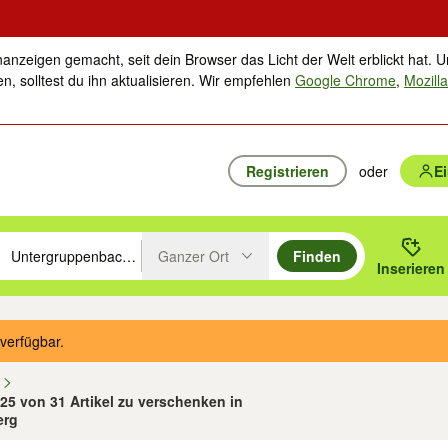
nanzeigen gemacht, seit dein Browser das Licht der Welt erblickt hat. U
n, solltest du ihn aktualisieren. Wir empfehlen
Google Chrome
,
Mozilla
Registrieren
oder
E
Ganzer Ort
Finden
hläge mit den Pfeiltasten nach oben/unten durchsuchen und mit Einga
 oder Ort eingeben. Eingabetaste drücken um zu suchen, oder Vorschl
Inserieren
Suche im Umkreis des gewählten Orts oder PLZ
verfügbar.
n
 25 von 31 Artikel zu verschenken in
erg