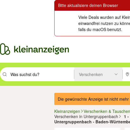
Bitte aktualisiere deinen Browser
Viele Deals wurden auf Klei
einwandfrei nutzen zu könne
falls du macOS benutzt.
Verschenken
Suchbegriff eingeben. Eingabetaste drücken um zu suchen, oder Vorsc
PLZ
Die gewünschte Anzeige ist nicht mehr 
Kleinanzeigen
Verschenken & Tausche
Verschenken in Untergruppenbach
1 -
Untergruppenbach - Baden-Württemb