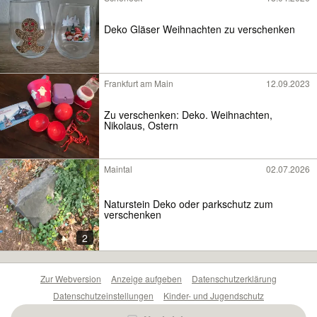
Deko Gläser Weihnachten zu verschenken
Frankfurt am Main
12.09.2023
Zu verschenken: Deko. Weihnachten,
Nikolaus, Ostern
Maintal
02.07.2026
Naturstein Deko oder parkschutz zum
verschenken
2
Zur Webversion
Anzeige aufgeben
Datenschutzerklärung
Datenschutzeinstellungen
Kinder- und Jugendschutz
Barrierefreiheitserklärung
Sicherheitslücken melden