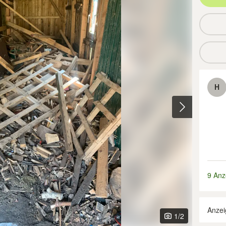
H
9 Anz
Anzei
1
/2