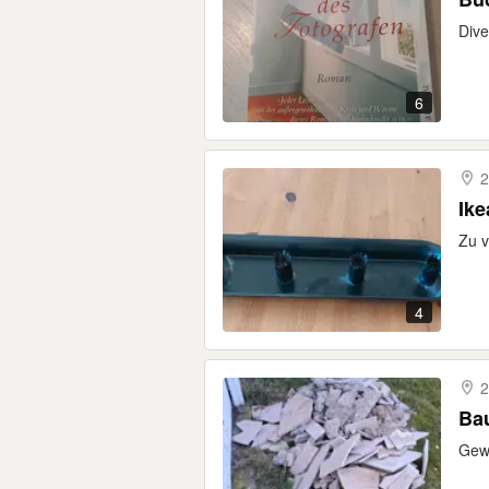
Dive
6
2
Zu v
4
2
Ba
Gew