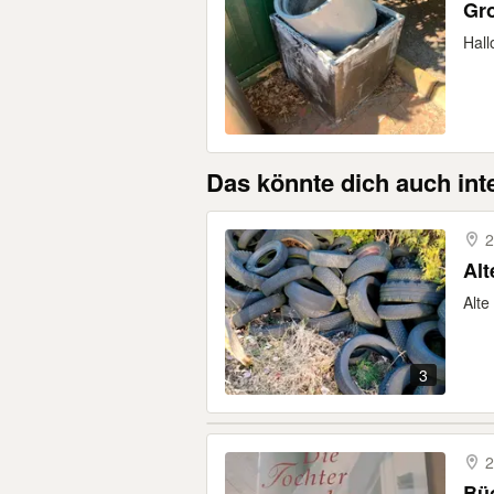
Gro
Hall
Das könnte dich auch int
2
Alte
3
2
Bü