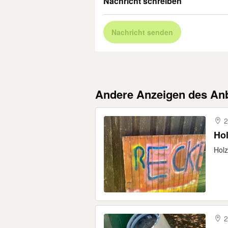
Nachricht schreiben
Nachricht senden
Andere Anzeigen des Anb
2
Hol
Holz
2