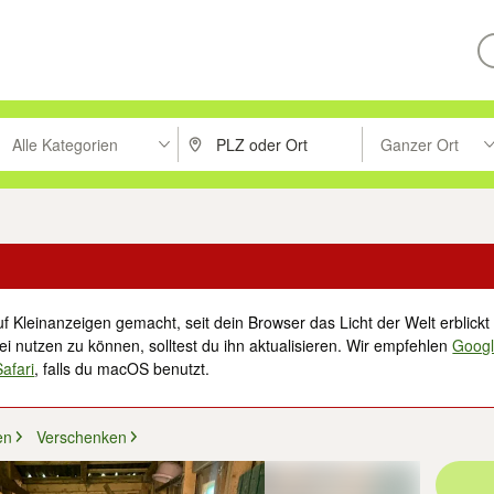
Alle Kategorien
Ganzer Ort
ken um zu suchen, oder Vorschläge mit den Pfeiltasten nach oben/unt
PLZ oder Ort eingeben. Eingabetaste drücke
Suche im Umkreis 
f Kleinanzeigen gemacht, seit dein Browser das Licht der Welt erblickt 
i nutzen zu können, solltest du ihn aktualisieren. Wir empfehlen
Goog
Safari
, falls du macOS benutzt.
en
Verschenken