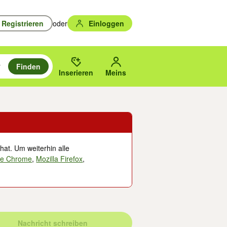
Registrieren
oder
Einloggen
Finden
en durchsuchen und mit Eingabetaste auswählen.
n um zu suchen, oder Vorschläge mit den Pfeiltasten nach oben/unten
des gewählten Orts oder PLZ.
Inserieren
Meins
hat. Um weiterhin alle
le Chrome
,
Mozilla Firefox
,
Nachricht schreiben