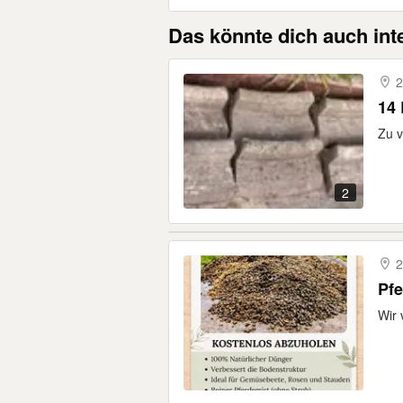
Das könnte dich auch int
2
14 
Zu v
2
2
Pfe
Wir 