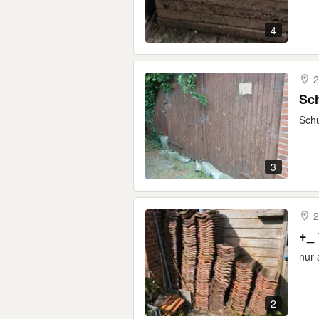
4
2
Sc
Schu
3
2
+_ 
nur 
2