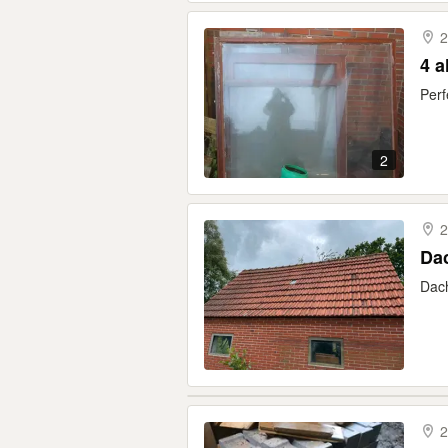
2
4 a
Perf
2
2
Da
Dach
2