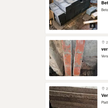
Be
Beto
8
2
ver
Vers
2
Ve
Plat