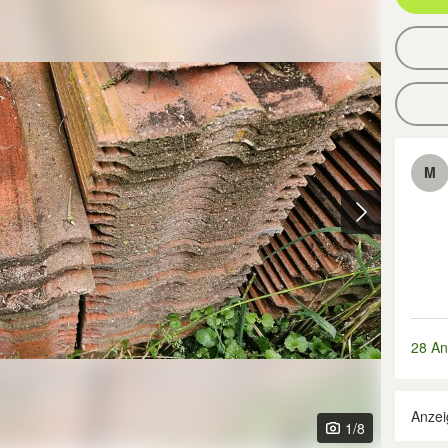
M
28 An
Anzei
1
/8