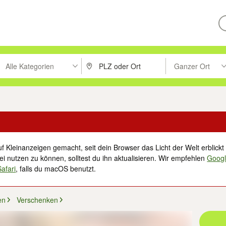
Alle Kategorien
Ganzer Ort
ken um zu suchen, oder Vorschläge mit den Pfeiltasten nach oben/unt
PLZ oder Ort eingeben. Eingabetaste drücke
Suche im Umkreis 
f Kleinanzeigen gemacht, seit dein Browser das Licht der Welt erblickt 
i nutzen zu können, solltest du ihn aktualisieren. Wir empfehlen
Goog
Safari
, falls du macOS benutzt.
en
Verschenken