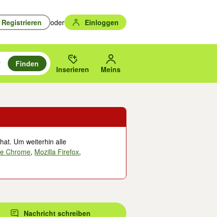
Registrieren
oder
Einloggen
Finden
en durchsuchen und mit Eingabetaste auswählen.
n um zu suchen, oder Vorschläge mit den Pfeiltasten nach oben/unten
des gewählten Orts oder PLZ.
Inserieren
Meins
hat. Um weiterhin alle
le Chrome
,
Mozilla Firefox
,
Nachricht schreiben