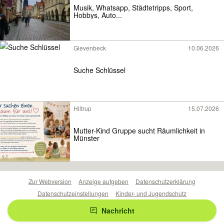
Musik, Whatsapp, Städtetripps, Sport,
Hobbys, Auto...
Gievenbeck
10.06.2026
Suche Schlüssel
Hiltrup
15.07.2026
Mutter-Kind Gruppe sucht Räumlichkeit in
Münster
Zur Webversion
Anzeige aufgeben
Datenschutzerklärung
Datenschutzeinstellungen
Kinder- und Jugendschutz
Barrierefreiheitserklärung
Sicherheitslücken melden
Nachricht
Nutzungsbedingungen
Beliebte Suchen
Anzeigen Übersicht