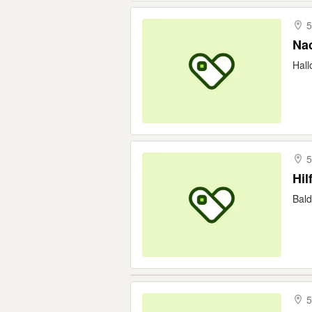
5
Nac
Hall
5
Hil
Bald
5