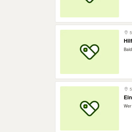
5
Hil
Bald
5
Ein
Wer 