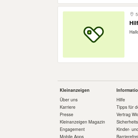
5
Hil
Hall
Kleinanzeigen
Informati
Über uns
Hilfe
Karriere
Tipps für d
Presse
Vertrag Wi
Kleinanzeigen Magazin
Sicherheit
Engagement
Kinder- un
Mobile Apps
Barrierefre