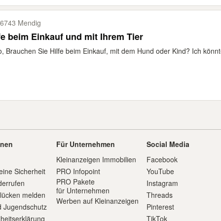
6743 Mendig
fe beim Einkauf und mit Ihrem Tier
o, Brauchen Sie Hilfe beim Einkauf, mit dem Hund oder Kind? Ich könnte
onen
Für Unternehmen
Social Media
Kleinanzeigen Immobilien
Facebook
eine Sicherheit
PRO Infopoint
YouTube
PRO Pakete
derrufen
Instagram
für Unternehmen
slücken melden
Threads
Werben auf Kleinanzeigen
d Jugendschutz
Pinterest
iheitserklärung
TikTok