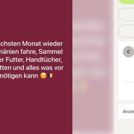
C
Anzei