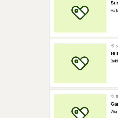
Suc
Hall
5
Hil
Bald
5
Gar
Wer 