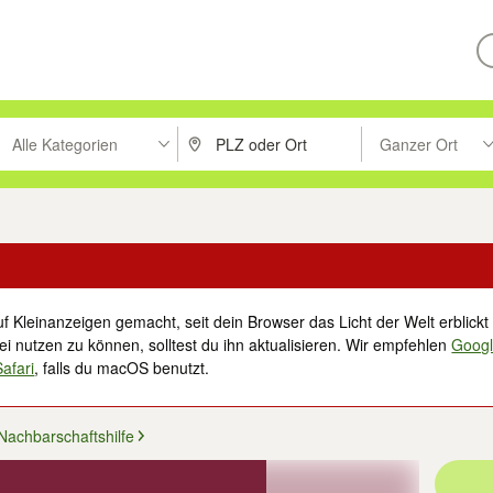
Alle Kategorien
Ganzer Ort
ken um zu suchen, oder Vorschläge mit den Pfeiltasten nach oben/unt
PLZ oder Ort eingeben. Eingabetaste drücke
Suche im Umkreis 
f Kleinanzeigen gemacht, seit dein Browser das Licht der Welt erblickt 
i nutzen zu können, solltest du ihn aktualisieren. Wir empfehlen
Goog
Safari
, falls du macOS benutzt.
Nachbarschaftshilfe