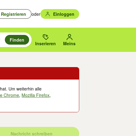
Registrieren
oder
Einloggen
Finden
en durchsuchen und mit Eingabetaste auswählen.
n um zu suchen, oder Vorschläge mit den Pfeiltasten nach oben/unten
des gewählten Orts oder PLZ.
Inserieren
Meins
hat. Um weiterhin alle
le Chrome
,
Mozilla Firefox
,
Nachricht schreiben