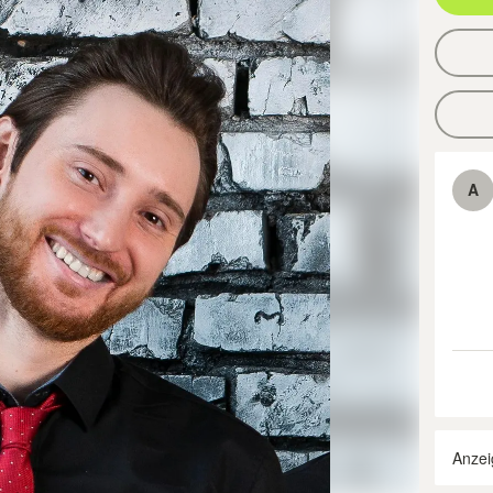
A
Anzei