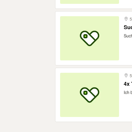
5
Su
Such
5
4x 
Ich 