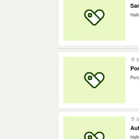
Sam
Hall
5
Pon
Pony
5
Aut
Hall