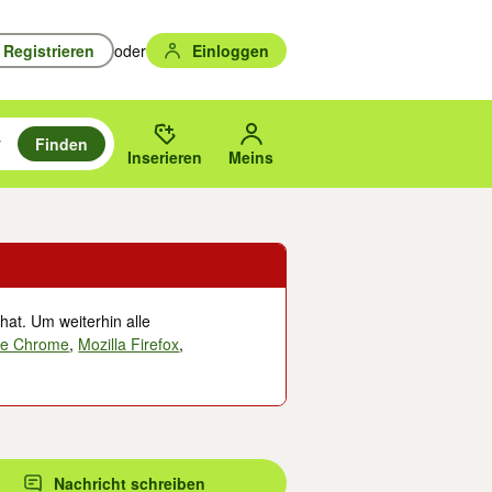
Registrieren
oder
Einloggen
Finden
en durchsuchen und mit Eingabetaste auswählen.
n um zu suchen, oder Vorschläge mit den Pfeiltasten nach oben/unten
des gewählten Orts oder PLZ.
Inserieren
Meins
hat. Um weiterhin alle
le Chrome
,
Mozilla Firefox
,
Nachricht schreiben