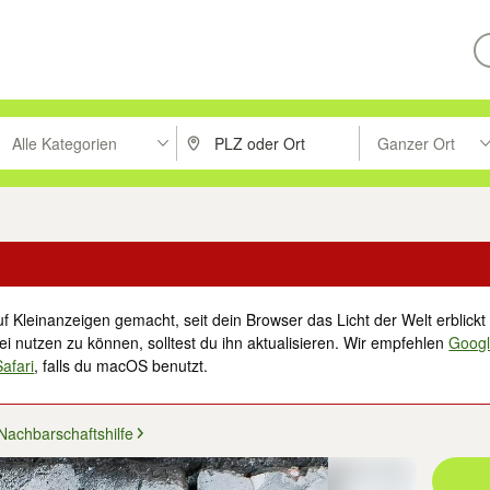
Alle Kategorien
Ganzer Ort
ken um zu suchen, oder Vorschläge mit den Pfeiltasten nach oben/unt
PLZ oder Ort eingeben. Eingabetaste drücke
Suche im Umkreis 
f Kleinanzeigen gemacht, seit dein Browser das Licht der Welt erblickt 
i nutzen zu können, solltest du ihn aktualisieren. Wir empfehlen
Goog
Safari
, falls du macOS benutzt.
Nachbarschaftshilfe