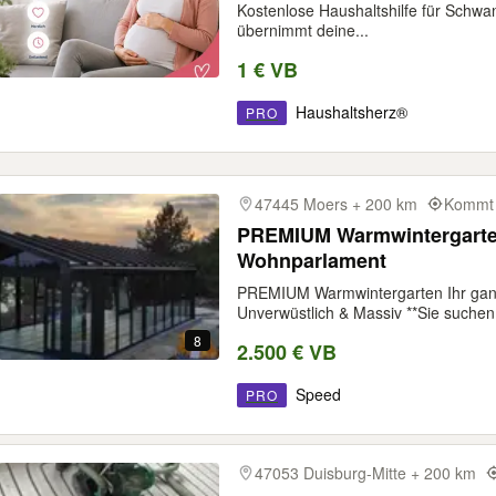
Kostenlose Haushaltshilfe für Schwan
übernimmt deine...
1 € VB
Haushaltsherz®
PRO
47445 Moers + 200 km
Kommt 
PREMIUM Warmwintergarten
Wohnparlament
PREMIUM Warmwintergarten Ihr gan
Unverwüstlich & Massiv **Sie suchen.
8
2.500 € VB
Speed
PRO
47053 Duisburg-Mitte + 200 km