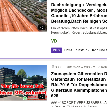
Dachreinigung + Versiegel
Möglich,Dachdecker , Moos 
Garantie ,10 Jahre Erfahru
Beratung,Dach Reinigen S
40
Ein verschmutztes Dach ist kein optis
Feuchtigkeit, fördert Substanzabbau.
VB
Firma Feinstein - Dach und 
PRO
33330 Gütersloh + 200 km
Kom
Zaunsystem Gittermatten 
Gartenzaun Tor Metallzaun
RAL7016 Tür Doppelstabma
Gitterzaun Klemmplättchen Zaun 143 cm H
526
40
### ✅ SOFORT VERFÜGBARES LAG
⭐ Robust. TÜV-geprüft. Sofort...