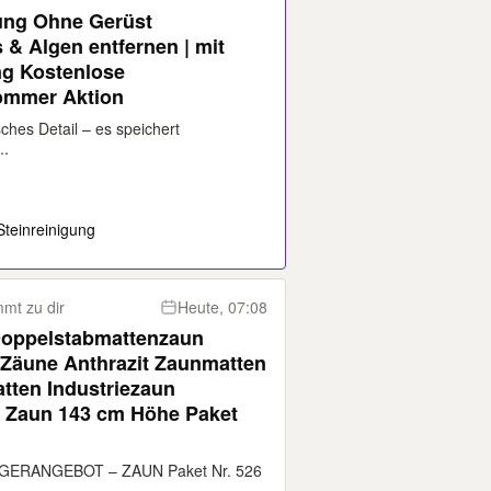
ung Ohne Gerüst
& Algen entfernen | mit
ng Kostenlose
ommer Aktion
ches Detail – es speichert
..
Steinreinigung
mt zu dir
Heute, 07:08
Doppelstabmattenzaun
 Zäune Anthrazit Zaunmatten
tten Industriezaun
öhe Paket
ERANGEBOT – ZAUN Paket Nr. 526