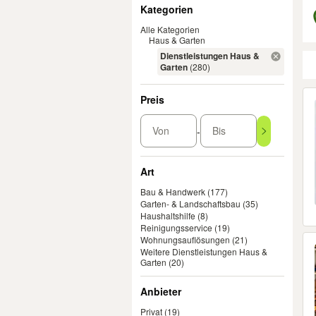
Filter
Kategorien
Alle Kategorien
Haus & Garten
Dienstleistungen Haus &
Garten
(280)
Er
Preis
Von
Bis
-
Art
Bau & Handwerk
(177)
Garten- & Landschaftsbau
(35)
Haushaltshilfe
(8)
Reinigungsservice
(19)
Wohnungsauflösungen
(21)
Weitere Dienstleistungen Haus &
Garten
(20)
Anbieter
Privat
(19)