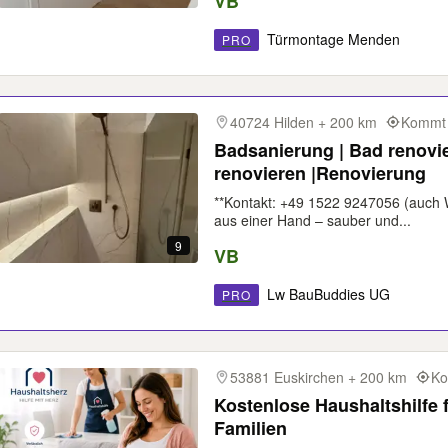
VB
Türmontage Menden
PRO
40724 Hilden + 200 km
Kommt 
Badsanierung | Bad renovi
renovieren |Renovierung
**Kontakt: +49 1522 9247056 (auch
aus einer Hand – sauber und...
9
VB
Lw BauBuddies UG
PRO
53881 Euskirchen + 200 km
Ko
Kostenlose Haushaltshilfe
Familien