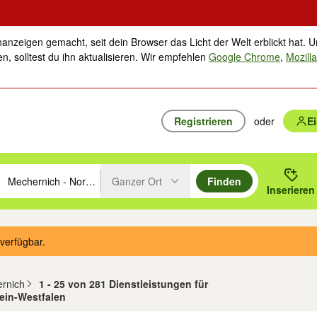
nanzeigen gemacht, seit dein Browser das Licht der Welt erblickt hat. U
n, solltest du ihn aktualisieren. Wir empfehlen
Google Chrome
,
Mozilla
Registrieren
oder
E
rten
Ganzer Ort
Finden
hläge mit den Pfeiltasten nach oben/unten durchsuchen und mit Einga
 oder Ort eingeben. Eingabetaste drücken um zu suchen, oder Vorschl
Inserieren
Suche im Umkreis des gewählten Orts oder PLZ
verfügbar.
ernich
1 - 25 von 281 Dienstleistungen für
ein-Westfalen