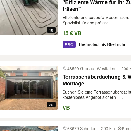
"Effiziente Wärme für Ihr
fräsen"
Effiziente und saubere Modernisierun
Spezialist für das präzise...
18
15 € VB
Thermotechnik Rheinruhr
PRO
48599 Gronau (Westfalen) + 200 
Terrassenüberdachung & Wi
Montage
Suchen Sie eine Terrassenüberdachu
kostenloses Angebot sichern –...
20
VB
63679 Schotten + 200 km
Komm