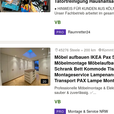
Tatortreinigung Haushaltsau
6
​● HINWEIS FÜR KUNDEN AUS KÖ
Unser Fachbetrieb arbeitet im gesam
VB
Raumretter24
PRO
45276 Steele + 200 km
Kommt 
Möbel aufbauen IKEA Pax 
Möbelmontage Möbelaufba
Schrank Bett Kommode Tis
Montageservice Lampenan
Transport PAX Lampe Mon
20
Professionelle Möbelmontage & Elekt
sauber & zuverlässig. ✅...
VB
Montage & Service NRW
PRO