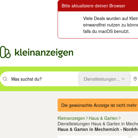
Bitte aktualisiere deinen Browser
Viele Deals wurden auf Klei
einwandfrei nutzen zu könne
falls du macOS benutzt.
Dienstleistungen Haus & Ga
Suchbegriff eingeben. Eingabetaste drücken um zu suchen, oder Vorsc
PLZ
Die gewünschte Anzeige ist nicht mehr 
Kleinanzeigen
Haus & Garten
Dienstleistungen Haus & Garten in Mech
Haus & Garten in Mechernich - Nordrh