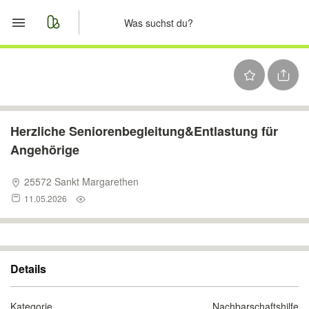
Start
Merkliste
Nachrichten
Herzliche Seniorenbegleitung&Entlastung für
Angehörige
Anzeige aufgeben
25572 Sankt Margarethen
11.05.2026
Details
Kategorie
Nachbarschaftshilfe