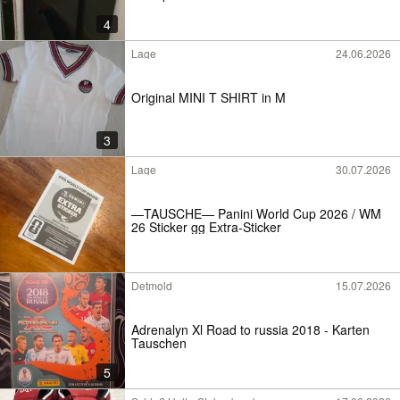
4
Lage
24.06.2026
Original MINI T SHIRT in M
3
Lage
30.07.2026
—TAUSCHE— Panini World Cup 2026 / WM
26 Sticker gg Extra-Sticker
Detmold
15.07.2026
Adrenalyn Xl Road to russia 2018 - Karten
Tauschen
5