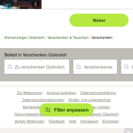
2
Weiter
Kleinanzeigen Gütersloh
Verschenken & Tauschen
Verschenken
Beliebt in Verschenken Gütersloh
Zu verschenken Gütersloh
Verschenkenes
Zur Webversion
Anzeige aufgeben
Datenschutzerklärung
Datenschutzeinstellungen
Kinder- und Jugendschutz
Barrierefreiheitserklärung
Sicherheitslücken melden
Filter anpassen
Nutzungsbedingungen
Beliebte Suchen
Anzeigen Übersicht
Vertrag Widerrufen
Feedback
Hilfe
Impressum
Einloggen