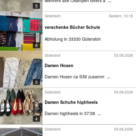
Mehrere alte Öllampen divers a
...
5
Gütersloh
Gestern, 10:18
verschenke Bücher Schule
Abholung in 33330 Gütersloh
8
Gütersloh
05.08.2026
Damen Hosen
Damen Hosen ca S/M zusamm
...
5
Gütersloh
05.08.2026
Damen Schuhe highheels
Damen highheels in 37/38
...
4
Gütersloh
05.08.2026