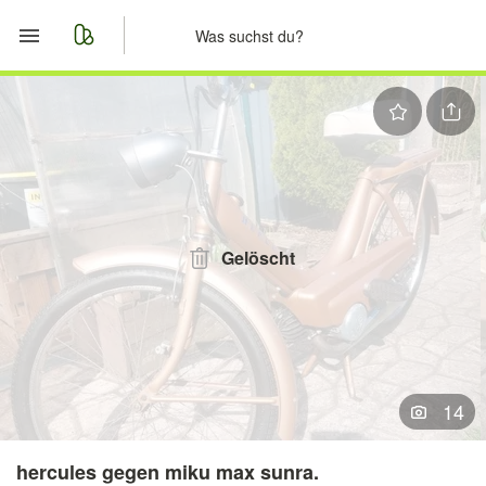
Start
Merkliste
Nachrichten
Anzeige aufgeben
Gelöscht
14
hercules gegen miku max sunra.