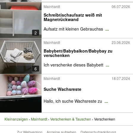
Mainhardt
06.07.2026
Schreibtischaufsatz weiß mit
Magnetrückwand
Aufsatz mit kleinen Gebrauchss
...
2
Mainhardt
23.06.2026
Babybett/Babybalkon/Babybay zu
verschenken
Ich verschenke dieses Babybett
...
6
Mainhardt
18.07.2024
Suche Wachsreste
Hallo, ich suche Wachsreste zu
...
Kleinanzeigen
Mainhardt
Verschenken & Tauschen
Verschenken
Zur Webversion
Anzeige aufgeben
Datenschutzerklärung