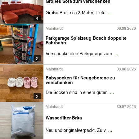
Großes Sofa zum verschenken
Große Breite ca 3 Meter, Tiefe
...
4
Mainhardt
06.08.2026
Parkgarage Spielzeug Bosch doppelte
Fahrbahn
Verschenke eine Parkgarage zum
...
2
Mainhardt
03.08.2026
Babysocken für Neugeborene zu
verschenken
Die Socken sind in einem guten
...
2
Mainhardt
30.07.2026
Wasserfilter Brita
Neu und originalverpackt. Zu v
...