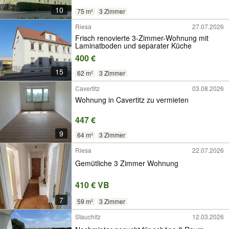
10
75 m²
3 Zimmer
Riesa
27.07.2026
Frisch renovierte 3-Zimmer-Wohnung mit
Laminatboden und separater Küche
400 €
15
62 m²
3 Zimmer
Cavertitz
03.08.2026
Wohnung in Cavertitz zu vermieten
447 €
9
64 m²
3 Zimmer
Riesa
22.07.2026
Gemütliche 3 Zimmer Wohnung
410 € VB
7
59 m²
3 Zimmer
Stauchitz
12.03.2026