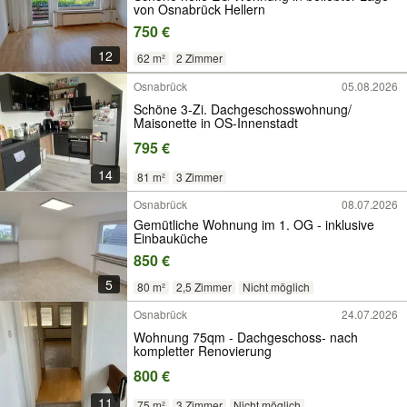
von Osnabrück Hellern
750 €
12
62 m²
2 Zimmer
Osnabrück
05.08.2026
Schöne 3-Zi. Dachgeschosswohnung/
Maisonette in OS-Innenstadt
795 €
14
81 m²
3 Zimmer
Osnabrück
08.07.2026
Gemütliche Wohnung im 1. OG - inklusive
Einbauküche
850 €
5
80 m²
2,5 Zimmer
Nicht möglich
Osnabrück
24.07.2026
Wohnung 75qm - Dachgeschoss- nach
kompletter Renovierung
800 €
11
75 m²
3 Zimmer
Nicht möglich