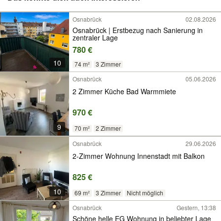
Osnabrück
02.08.2026
Osnabrück | Erstbezug nach Sanierung in
zentraler Lage
780 €
10
74 m²
3 Zimmer
Osnabrück
05.06.2026
2 Zimmer Küche Bad Warmmiete
970 €
9
70 m²
2 Zimmer
Osnabrück
29.06.2026
2-Zimmer Wohnung Innenstadt mit Balkon
825 €
10
69 m²
3 Zimmer
Nicht möglich
Osnabrück
Gestern, 13:38
Schöne helle EG Wohnung in beliebter Lage