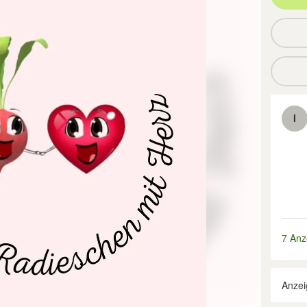
I
7 Anz
Anzei