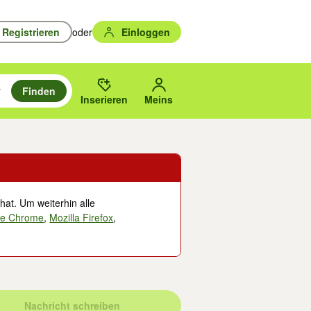
Registrieren
oder
Einloggen
Finden
en durchsuchen und mit Eingabetaste auswählen.
n um zu suchen, oder Vorschläge mit den Pfeiltasten nach oben/unten
des gewählten Orts oder PLZ.
Inserieren
Meins
hat. Um weiterhin alle
le Chrome
,
Mozilla Firefox
,
Nachricht schreiben