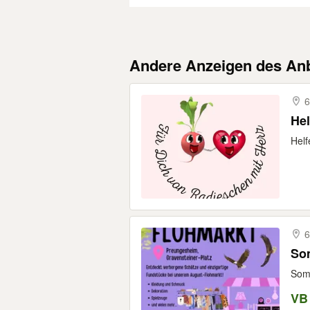
Andere Anzeigen des Anb
6
Hel
Helf
6
Som
Somm
VB