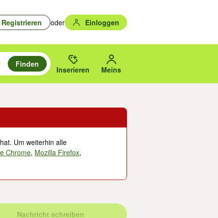
Registrieren
oder
Einloggen
Finden
en durchsuchen und mit Eingabetaste auswählen.
n um zu suchen, oder Vorschläge mit den Pfeiltasten nach oben/unten
des gewählten Orts oder PLZ.
Inserieren
Meins
hat. Um weiterhin alle
le Chrome
,
Mozilla Firefox
,
Nachricht schreiben