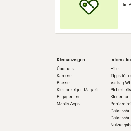
Im A
Kleinanzeigen
Informati
Über uns
Hilfe
Karriere
Tipps für d
Presse
Vertrag Wi
Kleinanzeigen Magazin
Sicherheit
Engagement
Kinder- un
Mobile Apps
Barrierefre
Datenschut
Datenschut
Nutzungsb