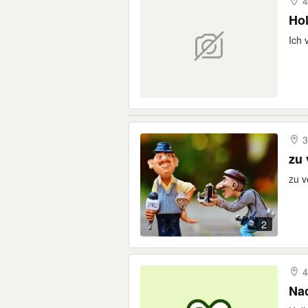
4
Hol
Ich
3
zu 
zu v
2
4