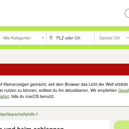
Alle Kategorien
Ganzer Ort
ken um zu suchen, oder Vorschläge mit den Pfeiltasten nach oben/unt
PLZ oder Ort eingeben. Eingabetaste drücke
Suche im Umkreis 
f Kleinanzeigen gemacht, seit dein Browser das Licht der Welt erblickt 
i nutzen zu können, solltest du ihn aktualisieren. Wir empfehlen
Goog
Safari
, falls du macOS benutzt.
Nachbarschaftshilfe