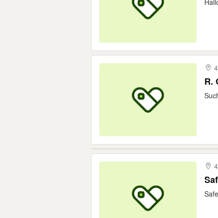
Hall
4
R. 
Such
4
Safe