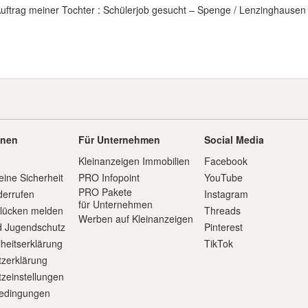
uftrag meiner Tochter : Schülerjob gesucht – Spenge / Lenzinghausen Ha
onen
Für Unternehmen
Social Media
Kleinanzeigen Immobilien
Facebook
eine Sicherheit
PRO Infopoint
YouTube
PRO Pakete
derrufen
Instagram
für Unternehmen
slücken melden
Threads
Werben auf Kleinanzeigen
d Jugendschutz
Pinterest
iheitserklärung
TikTok
zerklärung
zeinstellungen
edingungen