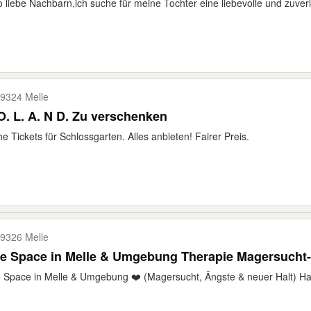
o liebe Nachbarn,ich suche für meine Tochter eine liebevolle und zuverl
9324 Melle
O. L. A. N D. Zu verschenken
e Tickets für Schlossgarten. Alles anbieten! Fairer Preis.
9326 Melle
Safe Space in Melle & Umgebung Therapie Magersu
 Space in Melle & Umgebung ❤️ (Magersucht, Ängste & neuer Halt) Hal