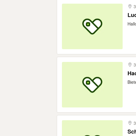
3
Lud
Hall
3
Hac
Biet
3
Sc