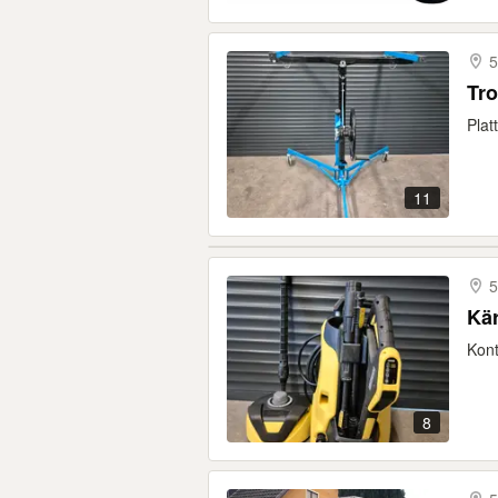
5
Tro
Plat
11
5
Kär
Kont
8