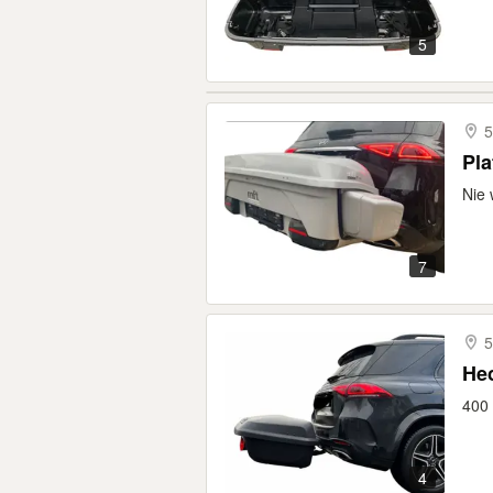
5
5
Pl
Nie 
7
5
Hec
400 
4