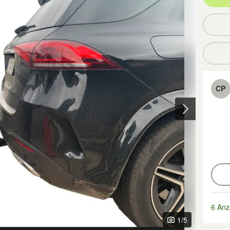
CP
6 Anz
1
/5