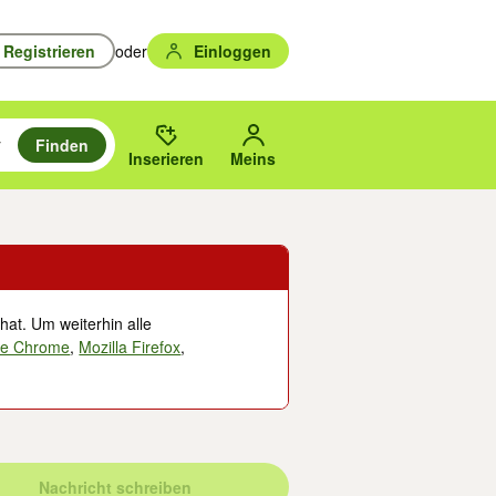
Registrieren
oder
Einloggen
Finden
en durchsuchen und mit Eingabetaste auswählen.
n um zu suchen, oder Vorschläge mit den Pfeiltasten nach oben/unten
des gewählten Orts oder PLZ.
Inserieren
Meins
hat. Um weiterhin alle
le Chrome
,
Mozilla Firefox
,
Nachricht schreiben