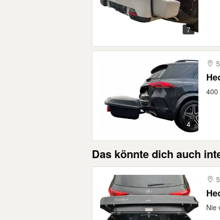
7
5
Hec
400 
4
Das könnte dich auch int
5
He
Nie 