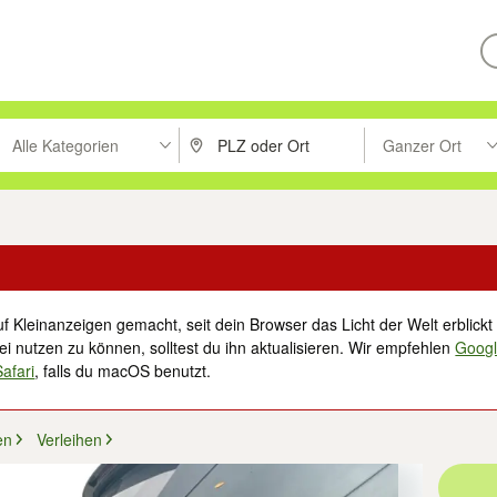
Alle Kategorien
Ganzer Ort
ken um zu suchen, oder Vorschläge mit den Pfeiltasten nach oben/unt
PLZ oder Ort eingeben. Eingabetaste drücke
Suche im Umkreis 
f Kleinanzeigen gemacht, seit dein Browser das Licht der Welt erblickt 
i nutzen zu können, solltest du ihn aktualisieren. Wir empfehlen
Goog
Safari
, falls du macOS benutzt.
en
Verleihen