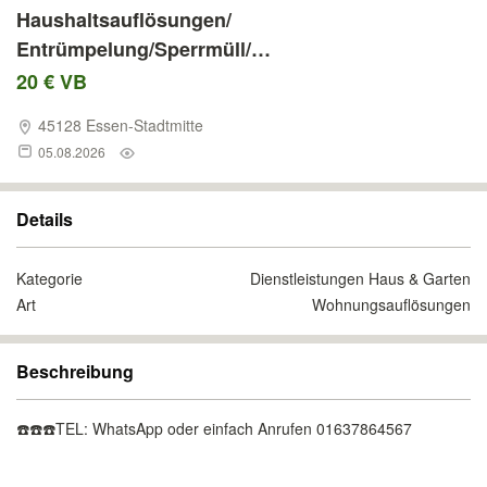
Haushaltsauflösungen/
Entrümpelung/Sperrmüll/
Entsorgung/Keller/Schrott Abholung
20 € VB
45128 Essen-Stadtmitte
05.08.2026
Details
Kategorie
Dienstleistungen Haus & Garten
Art
Wohnungsauflösungen
Beschreibung
☎️☎️☎️TEL: WhatsApp oder einfach Anrufen 01637864567