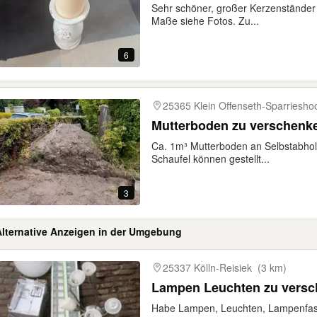
Sehr schöner, großer Kerzenständer 
Maße siehe Fotos. Zu...
6
25365 Klein Offenseth-Sparriesho
Mutterboden zu verschenk
Ca. 1m³ Mutterboden an Selbstabhol
Schaufel können gestellt...
3
Alternative Anzeigen in der Umgebung
gebnisse
25337 Kölln-Reisiek
(3 km)
Lampen Leuchten zu vers
Habe Lampen, Leuchten, Lampenfassu