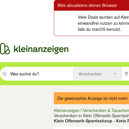
Bitte aktualisiere deinen Browser
Viele Deals wurden auf Klei
einwandfrei nutzen zu könne
falls du macOS benutzt.
Verschenken
Suchbegriff eingeben. Eingabetaste drücken um zu suchen, oder Vorsc
PLZ
Die gewünschte Anzeige ist nicht mehr 
Kleinanzeigen
Verschenken & Tausche
Verschenken in Klein Offenseth-Sparries
Klein Offenseth-Sparrieshoop - Kreis