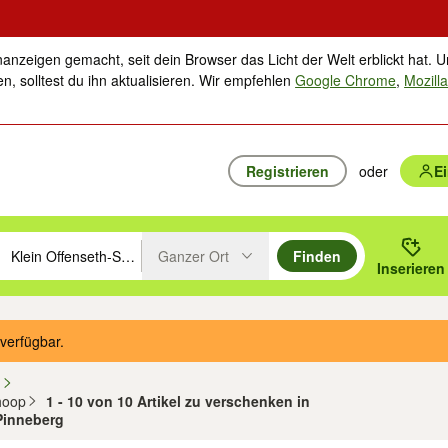
nanzeigen gemacht, seit dein Browser das Licht der Welt erblickt hat. U
n, solltest du ihn aktualisieren. Wir empfehlen
Google Chrome
,
Mozilla
Registrieren
oder
E
Ganzer Ort
Finden
hläge mit den Pfeiltasten nach oben/unten durchsuchen und mit Einga
 oder Ort eingeben. Eingabetaste drücken um zu suchen, oder Vorschl
Inserieren
Suche im Umkreis des gewählten Orts oder PLZ
verfügbar.
n
hoop
1 - 10 von 10 Artikel zu verschenken in
 Pinneberg