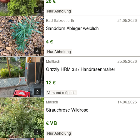
28 €
5
Nur Abholung
Bad Salzdetfurth
21.05.2026
Sanddorn Ableger weiblich
4 €
4
Nur Abholung
Mettlach
25.05.2026
Grizzly HRM 38 / Handrasenmäher
12 €
2
Versand möglich
Malsch
14.06.2026
Strauchrose Wildrose
€ VB
4
Nur Abholung