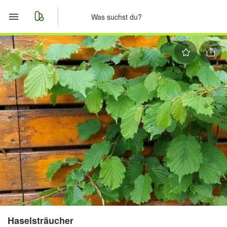
Start
Merkliste
Nachrichten
Anzeige aufgeben
Haselsträucher